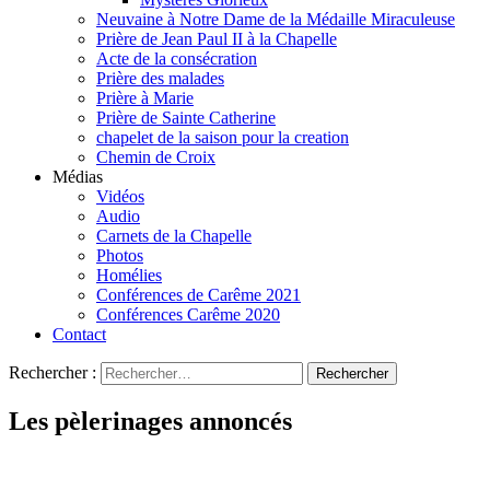
Neuvaine à Notre Dame de la Médaille Miraculeuse
Prière de Jean Paul II à la Chapelle
Acte de la consécration
Prière des malades
Prière à Marie
Prière de Sainte Catherine
chapelet de la saison pour la creation
Chemin de Croix
Médias
Vidéos
Audio
Carnets de la Chapelle
Photos
Homélies
Conférences de Carême 2021
Conférences Carême 2020
Contact
Rechercher :
Les pèlerinages annoncés