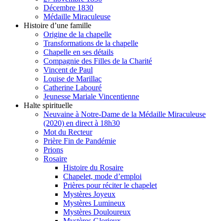
Décembre 1830
Médaille Miraculeuse
Histoire d’une famille
Origine de la chapelle
Transformations de la chapelle
Chapelle en ses détails
Compagnie des Filles de la Charité
Vincent de Paul
Louise de Marillac
Catherine Labouré
Jeunesse Mariale Vincentienne
Halte spirituelle
Neuvaine à Notre-Dame de la Médaille Miraculeuse
(2020) en direct à 18h30
Mot du Recteur
Prière Fin de Pandémie
Prions
Rosaire
Histoire du Rosaire
Chapelet, mode d’emploi
Prières pour réciter le chapelet
Mystères Joyeux
Mystères Lumineux
Mystères Douloureux
Mystères Glorieux