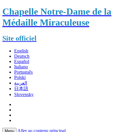
Chapelle Notre-Dame de la
Médaille Miraculeuse
Site officiel
English
Deutsch
Español
Italiano
Português
Polski
العربية
日本語
Slovensky
Aller au contenu principal
Menu