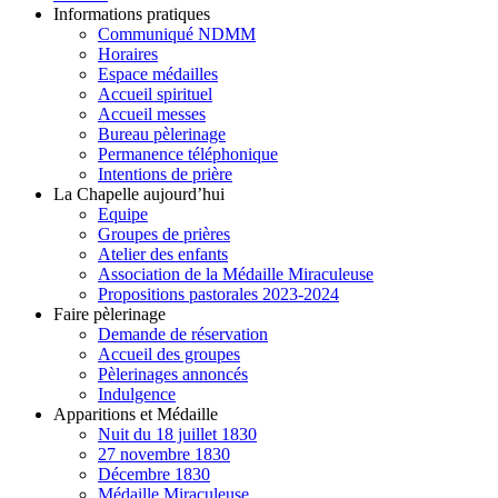
Informations pratiques
Communiqué NDMM
Horaires
Espace médailles
Accueil spirituel
Accueil messes
Bureau pèlerinage
Permanence téléphonique
Intentions de prière
La Chapelle aujourd’hui
Equipe
Groupes de prières
Atelier des enfants
Association de la Médaille Miraculeuse
Propositions pastorales 2023-2024
Faire pèlerinage
Demande de réservation
Accueil des groupes
Pèlerinages annoncés
Indulgence
Apparitions et Médaille
Nuit du 18 juillet 1830
27 novembre 1830
Décembre 1830
Médaille Miraculeuse