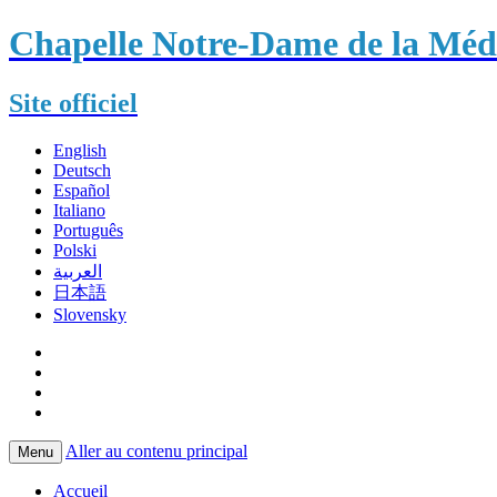
Chapelle Notre-Dame de la Méda
Site officiel
English
Deutsch
Español
Italiano
Português
Polski
العربية
日本語
Slovensky
Aller au contenu principal
Menu
Accueil