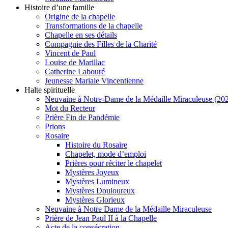
Histoire d’une famille
Origine de la chapelle
Transformations de la chapelle
Chapelle en ses détails
Compagnie des Filles de la Charité
Vincent de Paul
Louise de Marillac
Catherine Labouré
Jeunesse Mariale Vincentienne
Halte spirituelle
Neuvaine à Notre-Dame de la Médaille Miraculeuse (202
Mot du Recteur
Prière Fin de Pandémie
Prions
Rosaire
Histoire du Rosaire
Chapelet, mode d’emploi
Prières pour réciter le chapelet
Mystères Joyeux
Mystères Lumineux
Mystères Douloureux
Mystères Glorieux
Neuvaine à Notre Dame de la Médaille Miraculeuse
Prière de Jean Paul II à la Chapelle
Acte de la consécration