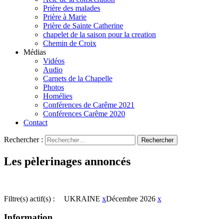
Prière des malades
Prière à Marie
Prière de Sainte Catherine
chapelet de la saison pour la creation
Chemin de Croix
Médias
Vidéos
Audio
Carnets de la Chapelle
Photos
Homélies
Conférences de Carême 2021
Conférences Carême 2020
Contact
Rechercher :
Les pèlerinages annoncés
Filtre(s) actif(s) :
UKRAINE
x
Décembre 2026
x
Information