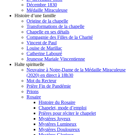
Décembre 1830
Médaille Miraculeuse
Histoire d’une famille
Origine de la chapelle
Transformations de la chapelle
Chapelle en ses détails
Compagnie des Filles de la Charité
Vincent de Paul
Louise de Marillac
Catherine Labouré
Jeunesse Mariale Vincentienne
Halte spirituelle
Neuvaine à Notre-Dame de la Médaille Miraculeuse
(2020) en direct à 18h30
Mot du Recteur
Prière Fin de Pandémie
Prions
Rosaire
Histoire du Rosaire
Chapelet, mode d’emploi
Prières pour réciter le chapelet
Mystères Joyeux
Mystères Lumineux
Mystères Douloureux
Mystères Glorieux