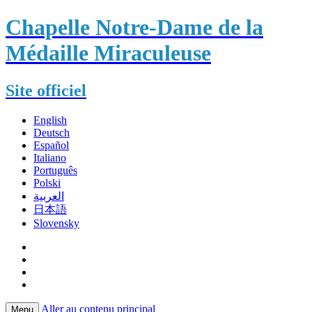
Chapelle Notre-Dame de la
Médaille Miraculeuse
Site officiel
English
Deutsch
Español
Italiano
Português
Polski
العربية
日本語
Slovensky
Aller au contenu principal
Menu