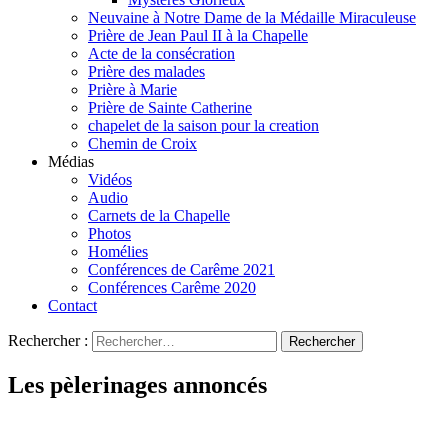
Neuvaine à Notre Dame de la Médaille Miraculeuse
Prière de Jean Paul II à la Chapelle
Acte de la consécration
Prière des malades
Prière à Marie
Prière de Sainte Catherine
chapelet de la saison pour la creation
Chemin de Croix
Médias
Vidéos
Audio
Carnets de la Chapelle
Photos
Homélies
Conférences de Carême 2021
Conférences Carême 2020
Contact
Rechercher :
Les pèlerinages annoncés