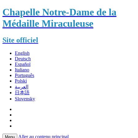
Chapelle Notre-Dame de la
Médaille Miraculeuse
Site officiel
English
Deutsch
Español
Italiano
Português
Polski
العربية
日本語
Slovensky
Aller au contenu principal
Menu