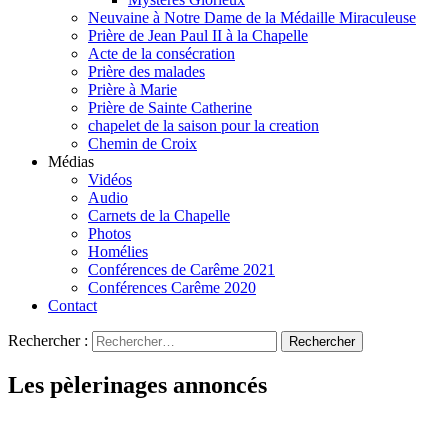
Neuvaine à Notre Dame de la Médaille Miraculeuse
Prière de Jean Paul II à la Chapelle
Acte de la consécration
Prière des malades
Prière à Marie
Prière de Sainte Catherine
chapelet de la saison pour la creation
Chemin de Croix
Médias
Vidéos
Audio
Carnets de la Chapelle
Photos
Homélies
Conférences de Carême 2021
Conférences Carême 2020
Contact
Rechercher :
Les pèlerinages annoncés