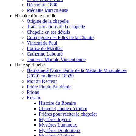
Décembre 1830
Médaille Miraculeuse
Histoire d’une famille
Origine de la chapelle
Transformations de la chapelle
Chapelle en ses détails
Compagnie des Filles de la Charité
Vincent de Paul
Louise de Marillac
Catherine Labouré
Jeunesse Mariale Vincentienne
Halte spirituelle
Neuvaine à Notre-Dame de la Médaille Miraculeuse
(2020) en direct à 18h30
Mot du Recteur
Prière Fin de Pandémie
Prions
Rosaire
Histoire du Rosaire
Chapelet, mode d’emploi
Prières pour réciter le chapelet
Mystères Joyeux
Mystères Lumineux
Mystères Douloureux
Mystères Glorieux