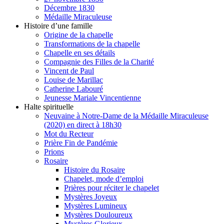
Décembre 1830
Médaille Miraculeuse
Histoire d’une famille
Origine de la chapelle
Transformations de la chapelle
Chapelle en ses détails
Compagnie des Filles de la Charité
Vincent de Paul
Louise de Marillac
Catherine Labouré
Jeunesse Mariale Vincentienne
Halte spirituelle
Neuvaine à Notre-Dame de la Médaille Miraculeuse
(2020) en direct à 18h30
Mot du Recteur
Prière Fin de Pandémie
Prions
Rosaire
Histoire du Rosaire
Chapelet, mode d’emploi
Prières pour réciter le chapelet
Mystères Joyeux
Mystères Lumineux
Mystères Douloureux
Mystères Glorieux