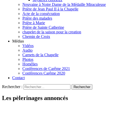
Neuvaine à Notre Dame de la Médaille Miraculeuse
Prière de Jean Paul II à la Chapelle
Acte de la consécration
Prière des malades
Prière à Marie
Prière de Sainte Catherine
chapelet de la saison pour la creation
Chemin de Croix
Médias
Vidéos
Audio
Carnets de la Chapelle
Photos
Homélies
Conférences de Carême 2021
Conférences Carême 2020
Contact
Rechercher :
Les pèlerinages annoncés