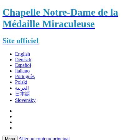
Chapelle Notre-Dame de la
Médaille Miraculeuse
Site officiel
English
Deutsch
Español
Italiano
Português
Polski
العربية
日本語
Slovensky
Aller au contenu principal
Menu