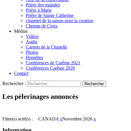
Prière des malades
Prière à Marie
Prière de Sainte Catherine
chapelet de la saison pour la creation
Chemin de Croix
Médias
Vidéos
Audio
Carnets de la Chapelle
Photos
Homélies
Conférences de Carême 2021
Conférences Carême 2020
Contact
Rechercher :
Les pèlerinages annoncés
Filtre(s) actif(s) :
CANADA
x
Novembre 2026
x
Information