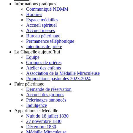
Informations pratiques
Communiqué NDMM
Horaires
Espace médailles
Accueil spirituel
Accueil messes
Bureau pèlerinage
Permanence téléphonique
Intentions de prière
La Chapelle aujourd’hui
Equipe
Groupes de prières
Atelier des enfants
Association de la Médaille Miraculeuse
Propositions pastorales 2023-2024
Faire pèlerinage
Demande de réservation
Accueil des groupes
Pèlerinages annoncés
Indulgence
Apparitions et Médaille
Nuit du 18 juillet 1830
27 novembre 1830
Décembre 1830
Médaille Miraculeuse