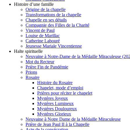
Histoire d’une famille
Origine de la chapelle
Transformations de la chapelle
Chapelle en ses détails
Compagnie des Filles de la Charité
Vincent de Paul
Louise de Marillac
Catherine Labouré
Jeunesse Mariale Vincentienne
Halte spirituelle
Neuvaine à Notre-Dame de la Médaille Miraculeuse (202
Mot du Recteur
Prière Fin de Pandémie
Prions
Rosaire
Histoire du Rosaire
Chapelet, mode d’emploi
Prières pour réciter le chapelet
Mystères Joyeux
Mystères Lumineux
Mystères Douloureux
Mystères Glorieux
Neuvaine à Notre Dame de la Médaille Miraculeuse
Prière de Jean Paul II à la Chapelle
Acte de la consécration