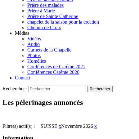
Prière des malades
Prière à Marie
Prière de Sainte Catherine
chapelet de la saison pour la creation
Chemin de Croix
Médias
Vidéos
Audio
Carnets de la Chapelle
Photos
Homélies
Conférences de Carême 2021
Conférences Carême 2020
Contact
Rechercher :
Les pèlerinages annoncés
Filtre(s) actif(s) :
SUISSE
x
Novembre 2026
x
Information