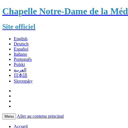
Chapelle Notre-Dame de la Méda
Site officiel
English
Deutsch
Español
Italiano
Português
Polski
العربية
日本語
Slovensky
Aller au contenu principal
Menu
Accueil