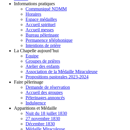
Informations pratiques
Communiqué NDMM
Horaires
Espace médailles
Accueil spirituel
Accueil messes
Bureau pèlerinage
Permanence téléphonique
Intentions de prière
La Chapelle aujourd’hui
Equipe
Groupes de prières
Atelier des enfants
Association de la Médaille Miraculeuse
Propositions pastorales 2023-2024
Faire pèlerinage
Demande de réservation
Accueil des groupes
Pèlerinages annoncés
Indulgence
Apparitions et Médaille
Nuit du 18 juillet 1830
27 novembre 1830
Décembre 1830
Médaille Miraculeuse