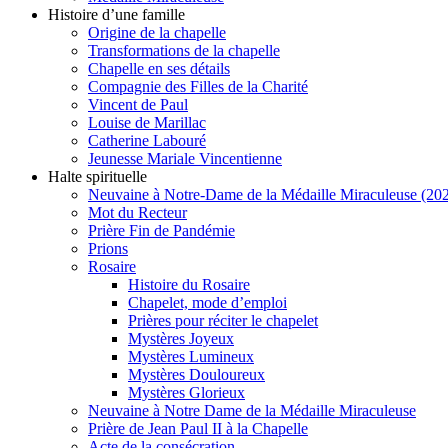
Histoire d’une famille
Origine de la chapelle
Transformations de la chapelle
Chapelle en ses détails
Compagnie des Filles de la Charité
Vincent de Paul
Louise de Marillac
Catherine Labouré
Jeunesse Mariale Vincentienne
Halte spirituelle
Neuvaine à Notre-Dame de la Médaille Miraculeuse (202
Mot du Recteur
Prière Fin de Pandémie
Prions
Rosaire
Histoire du Rosaire
Chapelet, mode d’emploi
Prières pour réciter le chapelet
Mystères Joyeux
Mystères Lumineux
Mystères Douloureux
Mystères Glorieux
Neuvaine à Notre Dame de la Médaille Miraculeuse
Prière de Jean Paul II à la Chapelle
Acte de la consécration