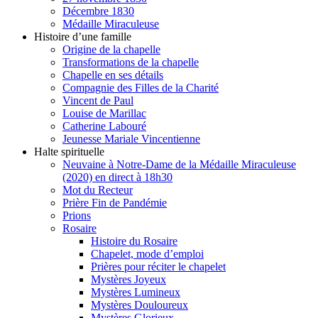
Décembre 1830
Médaille Miraculeuse
Histoire d’une famille
Origine de la chapelle
Transformations de la chapelle
Chapelle en ses détails
Compagnie des Filles de la Charité
Vincent de Paul
Louise de Marillac
Catherine Labouré
Jeunesse Mariale Vincentienne
Halte spirituelle
Neuvaine à Notre-Dame de la Médaille Miraculeuse
(2020) en direct à 18h30
Mot du Recteur
Prière Fin de Pandémie
Prions
Rosaire
Histoire du Rosaire
Chapelet, mode d’emploi
Prières pour réciter le chapelet
Mystères Joyeux
Mystères Lumineux
Mystères Douloureux
Mystères Glorieux