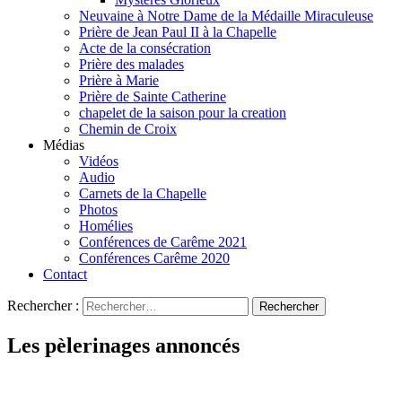
Neuvaine à Notre Dame de la Médaille Miraculeuse
Prière de Jean Paul II à la Chapelle
Acte de la consécration
Prière des malades
Prière à Marie
Prière de Sainte Catherine
chapelet de la saison pour la creation
Chemin de Croix
Médias
Vidéos
Audio
Carnets de la Chapelle
Photos
Homélies
Conférences de Carême 2021
Conférences Carême 2020
Contact
Rechercher :
Les pèlerinages annoncés