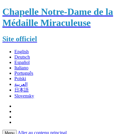
Chapelle Notre-Dame de la
Médaille Miraculeuse
Site officiel
English
Deutsch
Español
Italiano
Português
Polski
العربية
日本語
Slovensky
Aller au contenu principal
Menu