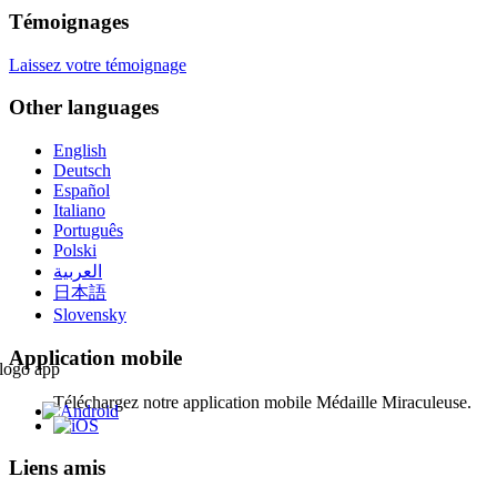
Témoignages
Laissez votre témoignage
Other languages
English
Deutsch
Español
Italiano
Português
Polski
العربية
日本語
Slovensky
Application mobile
Téléchargez notre application mobile Médaille Miraculeuse.
Liens amis