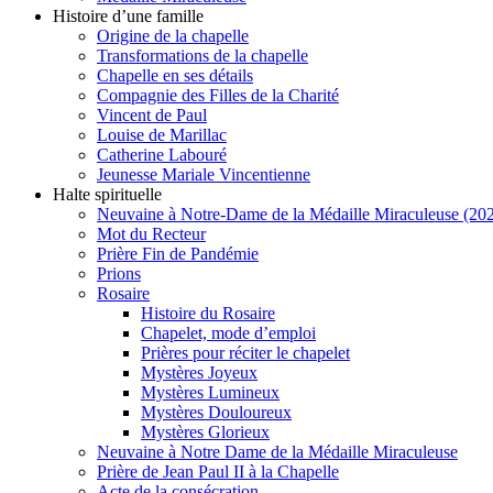
Histoire d’une famille
Origine de la chapelle
Transformations de la chapelle
Chapelle en ses détails
Compagnie des Filles de la Charité
Vincent de Paul
Louise de Marillac
Catherine Labouré
Jeunesse Mariale Vincentienne
Halte spirituelle
Neuvaine à Notre-Dame de la Médaille Miraculeuse (202
Mot du Recteur
Prière Fin de Pandémie
Prions
Rosaire
Histoire du Rosaire
Chapelet, mode d’emploi
Prières pour réciter le chapelet
Mystères Joyeux
Mystères Lumineux
Mystères Douloureux
Mystères Glorieux
Neuvaine à Notre Dame de la Médaille Miraculeuse
Prière de Jean Paul II à la Chapelle
Acte de la consécration