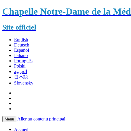
Chapelle Notre-Dame de la Méda
Site officiel
English
Deutsch
Español
Italiano
Português
Polski
العربية
日本語
Slovensky
Aller au contenu principal
Menu
Accueil