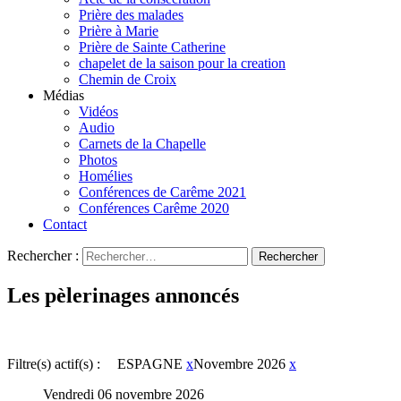
Prière des malades
Prière à Marie
Prière de Sainte Catherine
chapelet de la saison pour la creation
Chemin de Croix
Médias
Vidéos
Audio
Carnets de la Chapelle
Photos
Homélies
Conférences de Carême 2021
Conférences Carême 2020
Contact
Rechercher :
Les pèlerinages annoncés
Filtre(s) actif(s) :
ESPAGNE
x
Novembre 2026
x
Vendredi 06 novembre 2026