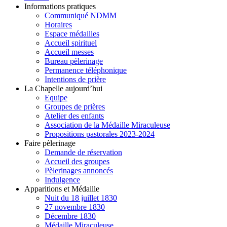
Informations pratiques
Communiqué NDMM
Horaires
Espace médailles
Accueil spirituel
Accueil messes
Bureau pèlerinage
Permanence téléphonique
Intentions de prière
La Chapelle aujourd’hui
Equipe
Groupes de prières
Atelier des enfants
Association de la Médaille Miraculeuse
Propositions pastorales 2023-2024
Faire pèlerinage
Demande de réservation
Accueil des groupes
Pèlerinages annoncés
Indulgence
Apparitions et Médaille
Nuit du 18 juillet 1830
27 novembre 1830
Décembre 1830
Médaille Miraculeuse