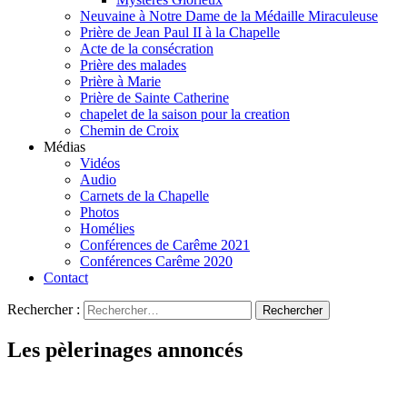
Neuvaine à Notre Dame de la Médaille Miraculeuse
Prière de Jean Paul II à la Chapelle
Acte de la consécration
Prière des malades
Prière à Marie
Prière de Sainte Catherine
chapelet de la saison pour la creation
Chemin de Croix
Médias
Vidéos
Audio
Carnets de la Chapelle
Photos
Homélies
Conférences de Carême 2021
Conférences Carême 2020
Contact
Rechercher :
Les pèlerinages annoncés