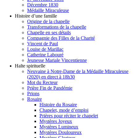
Décembre 1830
Médaille Miraculeuse
Histoire d’une famille
Origine de la chapelle
Transformations de la chapelle
Chapelle en ses détails
Compagnie des Filles de la Charité
Vincent de Paul
Louise de Marillac
Catherine Labouré
Jeunesse Mariale Vincentienne
Halte spirituelle
Neuvaine à Notre-Dame de la Médaille Miraculeuse
(2020) en direct à 18h30
Mot du Recteur
Prière Fin de Pandémie
Prions
Rosaire
Histoire du Rosaire
Chapelet, mode d’emploi
Prières pour réciter le chapelet
Mystères Joyeux
Mystères Lumineux
Mystères Douloureux
Mystères Glorieux