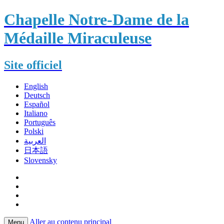
Chapelle Notre-Dame de la
Médaille Miraculeuse
Site officiel
English
Deutsch
Español
Italiano
Português
Polski
العربية
日本語
Slovensky
Aller au contenu principal
Menu