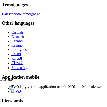
Témoignages
Laissez votre témoignage
Other languages
English
Deutsch
Español
Italiano
Português
Polski
العربية
日本語
Slovensky
Application mobile
Téléchargez notre application mobile Médaille Miraculeuse.
Liens amis