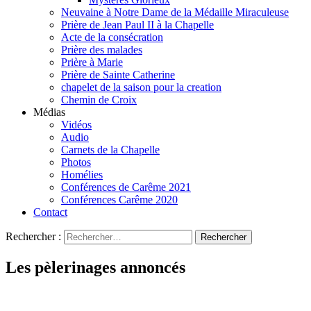
Neuvaine à Notre Dame de la Médaille Miraculeuse
Prière de Jean Paul II à la Chapelle
Acte de la consécration
Prière des malades
Prière à Marie
Prière de Sainte Catherine
chapelet de la saison pour la creation
Chemin de Croix
Médias
Vidéos
Audio
Carnets de la Chapelle
Photos
Homélies
Conférences de Carême 2021
Conférences Carême 2020
Contact
Rechercher :
Les pèlerinages annoncés