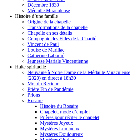
Décembre 1830
Médaille Miraculeuse
Histoire d’une famille
Origine de la chapelle
Transformations de la chapelle
Chapelle en ses détails
Compagnie des Filles de la Charité
Vincent de Paul
Louise de Marillac
Catherine Labouré
Jeunesse Mariale Vincentienne
Halte spirituelle
Neuvaine à Notre-Dame de la Médaille Miraculeuse
(2020) en direct à 18h30
Mot du Recteur
Prière Fin de Pandémie
Prions
Rosaire
Histoire du Rosaire
Chapelet, mode d’emploi
Prières pour réciter le chapelet
Mystères Joyeux
Mystères Lumineux
Mystères Douloureux
Mystères Glorieux