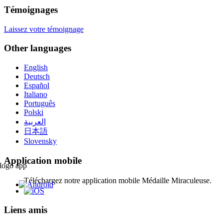
Témoignages
Laissez votre témoignage
Other languages
English
Deutsch
Español
Italiano
Português
Polski
العربية
日本語
Slovensky
Application mobile
Téléchargez notre application mobile Médaille Miraculeuse.
Liens amis