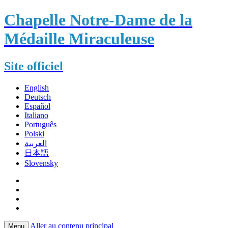
Chapelle Notre-Dame de la
Médaille Miraculeuse
Site officiel
English
Deutsch
Español
Italiano
Português
Polski
العربية
日本語
Slovensky
Aller au contenu principal
Menu