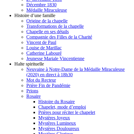
Décembre 1830
Médaille Miraculeuse
Histoire d’une famille
Origine de la chapelle
Transformations de la chapelle
Chapelle en ses détails
Compagnie des Filles de la Charité
Vincent de Paul
Louise de Marillac
Catherine Labouré
Jeunesse Mariale Vincentienne
Halte spirituelle
Neuvaine à Notre-Dame de la Médaille Miraculeuse
(2020) en direct à 18h30
Mot du Recteur
Prière Fin de Pandémie
Prions
Rosaire
Histoire du Rosaire
Chapelet, mode d’emploi
Prières pour réciter le chapelet
Mystères Joyeux
Mystères Lumineux
Mystères Douloureux
Mystères Glorieux