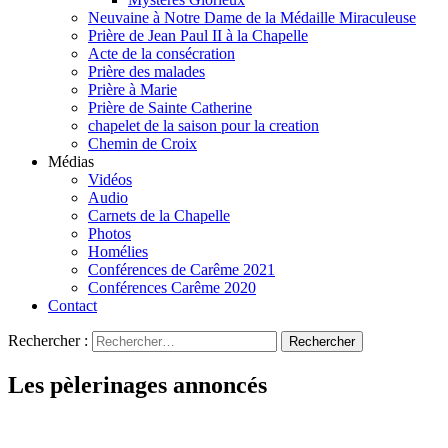
Neuvaine à Notre Dame de la Médaille Miraculeuse
Prière de Jean Paul II à la Chapelle
Acte de la consécration
Prière des malades
Prière à Marie
Prière de Sainte Catherine
chapelet de la saison pour la creation
Chemin de Croix
Médias
Vidéos
Audio
Carnets de la Chapelle
Photos
Homélies
Conférences de Carême 2021
Conférences Carême 2020
Contact
Rechercher :
Les pèlerinages annoncés