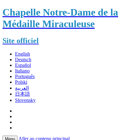
Chapelle Notre-Dame de la
Médaille Miraculeuse
Site officiel
English
Deutsch
Español
Italiano
Português
Polski
العربية
日本語
Slovensky
Aller au contenu principal
Menu