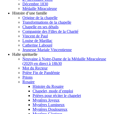
Décembre 1830
Médaille Miraculeuse
Histoire d’une famille
Origine de la chapelle
Transformations de la chapelle
Chapelle en ses détails
Compagnie des Filles de la Charité
Vincent de Paul
Louise de Marillac
Catherine Labouré
Jeunesse Mariale Vincentienne
Halte spirituelle
Neuvaine à Notre-Dame de la Médaille Miraculeuse
(2020) en direct à 18h30
Mot du Recteur
Prière Fin de Pandémie
Prions
Rosaire
Histoire du Rosaire
Chapelet, mode d’emploi
Prières pour réciter le chapelet
Mystères Joyeux
Mystères Lumineux
Mystères Douloureux
Mystères Glorieux