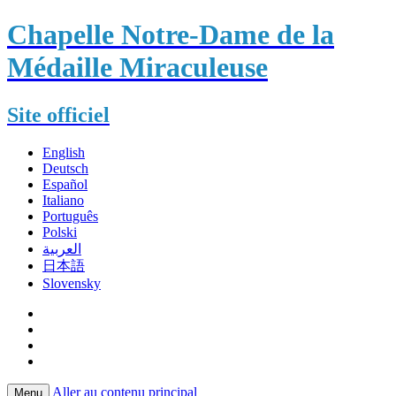
Chapelle Notre-Dame de la
Médaille Miraculeuse
Site officiel
English
Deutsch
Español
Italiano
Português
Polski
العربية
日本語
Slovensky
Aller au contenu principal
Menu