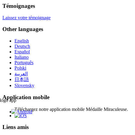
Témoignages
Laissez votre témoignage
Other languages
English
Deutsch
Español
Italiano
Português
Polski
العربية
日本語
Slovensky
Application mobile
Téléchargez notre application mobile Médaille Miraculeuse.
Liens amis