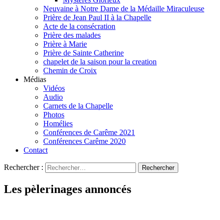
Neuvaine à Notre Dame de la Médaille Miraculeuse
Prière de Jean Paul II à la Chapelle
Acte de la consécration
Prière des malades
Prière à Marie
Prière de Sainte Catherine
chapelet de la saison pour la creation
Chemin de Croix
Médias
Vidéos
Audio
Carnets de la Chapelle
Photos
Homélies
Conférences de Carême 2021
Conférences Carême 2020
Contact
Rechercher :
Les pèlerinages annoncés