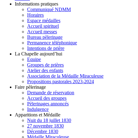
Informations pratiques
Communiqué NDMM
Horaires
Espace médailles
Accueil spirituel
Accueil messes
Bureau pèlerinage
Permanence téléphonique
Intentions de prière
La Chapelle aujourd’hui
Equipe
Groupes de prières
Atelier des enfants
Association de la Médaille Miraculeuse
Propositions pastorales 2023-2024
Faire pèlerinage
Demande de réservation
Accueil des groupes
Pèlerinages annoncés
Indulgence
Apparitions et Médaille
Nuit du 18 juillet 1830
27 novembre 1830
Décembre 1830
Médaille Miraculeuse