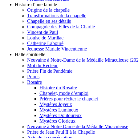
Histoire d’une famille
Origine de la chapelle
Transformations de la chapelle
Chapelle en ses détails
Compagnie des Filles de la Charité
Vincent de Paul
Louise de Marillac
Catherine Labouré
Jeunesse Mariale Vincentienne
Halte spirituelle
Neuvaine à Notre-Dame de la Médaille Miraculeuse (202
Mot du Recteur
Prière Fin de Pandémie
Prions
Rosaire
Histoire du Rosaire
Chapelet, mode d’emploi
Prières pour réciter le chapelet
Mystères Joyeux
Mystères Lumineux
Mystères Douloureux
Mystères Glorieux
Neuvaine à Notre Dame de la Médaille Miraculeuse
Prière de Jean Paul II à la Chapelle
Acte de la consécration