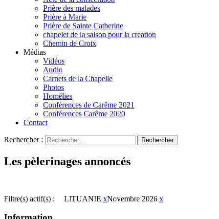
Prière des malades
Prière à Marie
Prière de Sainte Catherine
chapelet de la saison pour la creation
Chemin de Croix
Médias
Vidéos
Audio
Carnets de la Chapelle
Photos
Homélies
Conférences de Carême 2021
Conférences Carême 2020
Contact
Rechercher :
Les pèlerinages annoncés
Filtre(s) actif(s) :
LITUANIE
x
Novembre 2026
x
Information