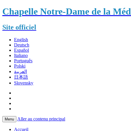
Chapelle Notre-Dame de la Méda
Site officiel
English
Deutsch
Español
Italiano
Português
Polski
العربية
日本語
Slovensky
Aller au contenu principal
Menu
Accueil