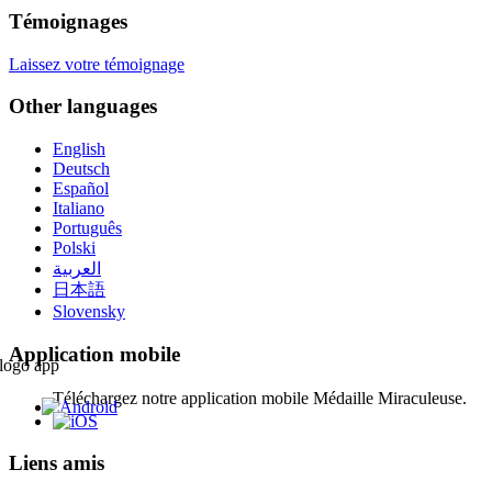
Témoignages
Laissez votre témoignage
Other languages
English
Deutsch
Español
Italiano
Português
Polski
العربية
日本語
Slovensky
Application mobile
Téléchargez notre application mobile Médaille Miraculeuse.
Liens amis