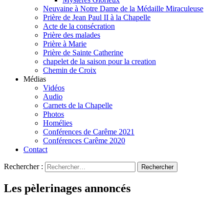
Neuvaine à Notre Dame de la Médaille Miraculeuse
Prière de Jean Paul II à la Chapelle
Acte de la consécration
Prière des malades
Prière à Marie
Prière de Sainte Catherine
chapelet de la saison pour la creation
Chemin de Croix
Médias
Vidéos
Audio
Carnets de la Chapelle
Photos
Homélies
Conférences de Carême 2021
Conférences Carême 2020
Contact
Rechercher :
Les pèlerinages annoncés