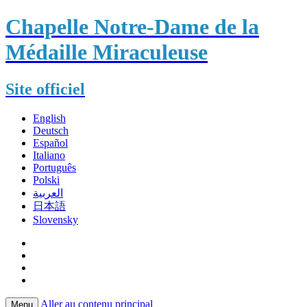
Chapelle Notre-Dame de la
Médaille Miraculeuse
Site officiel
English
Deutsch
Español
Italiano
Português
Polski
العربية
日本語
Slovensky
Aller au contenu principal
Menu