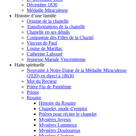
Décembre 1830
Médaille Miraculeuse
Histoire d’une famille
Origine de la chapelle
Transformations de la chapelle
Chapelle en ses détails
Compagnie des Filles de la Charité
Vincent de Paul
Louise de Marillac
Catherine Labouré
Jeunesse Mariale Vincentienne
Halte spirituelle
Neuvaine à Notre-Dame de la Médaille Miraculeuse
(2020) en direct à 18h30
Mot du Recteur
Prière Fin de Pandémie
Prions
Rosaire
Histoire du Rosaire
Chapelet, mode d’emploi
Prières pour réciter le chapelet
Mystères Joyeux
Mystères Lumineux
Mystères Douloureux
Mystères Glorieux