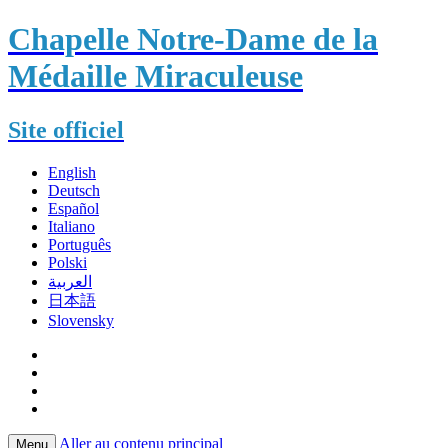
Chapelle Notre-Dame de la
Médaille Miraculeuse
Site officiel
English
Deutsch
Español
Italiano
Português
Polski
العربية
日本語
Slovensky
Aller au contenu principal
Menu