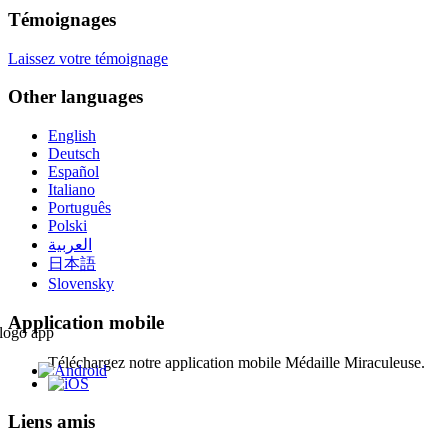
Témoignages
Laissez votre témoignage
Other languages
English
Deutsch
Español
Italiano
Português
Polski
العربية
日本語
Slovensky
Application mobile
Téléchargez notre application mobile Médaille Miraculeuse.
Liens amis