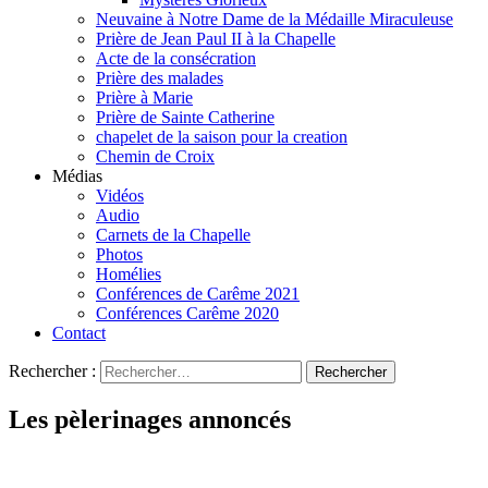
Neuvaine à Notre Dame de la Médaille Miraculeuse
Prière de Jean Paul II à la Chapelle
Acte de la consécration
Prière des malades
Prière à Marie
Prière de Sainte Catherine
chapelet de la saison pour la creation
Chemin de Croix
Médias
Vidéos
Audio
Carnets de la Chapelle
Photos
Homélies
Conférences de Carême 2021
Conférences Carême 2020
Contact
Rechercher :
Les pèlerinages annoncés