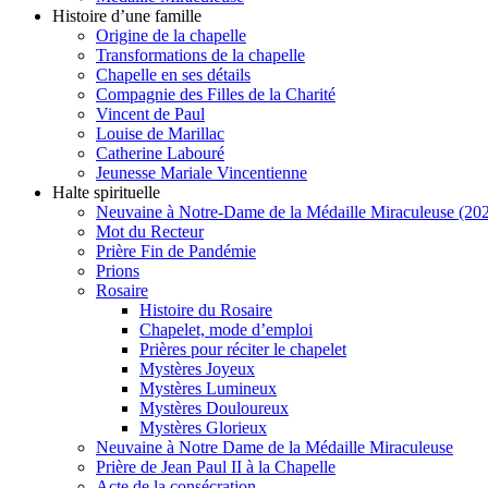
Histoire d’une famille
Origine de la chapelle
Transformations de la chapelle
Chapelle en ses détails
Compagnie des Filles de la Charité
Vincent de Paul
Louise de Marillac
Catherine Labouré
Jeunesse Mariale Vincentienne
Halte spirituelle
Neuvaine à Notre-Dame de la Médaille Miraculeuse (202
Mot du Recteur
Prière Fin de Pandémie
Prions
Rosaire
Histoire du Rosaire
Chapelet, mode d’emploi
Prières pour réciter le chapelet
Mystères Joyeux
Mystères Lumineux
Mystères Douloureux
Mystères Glorieux
Neuvaine à Notre Dame de la Médaille Miraculeuse
Prière de Jean Paul II à la Chapelle
Acte de la consécration