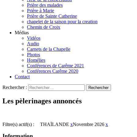
Prière des malades
Prière à Marie
Prière de Sainte Catherine
chapelet de la saison pour la creation
Chemin de Croix
Médias
Vidéos
Audio
Carnets de la Chapelle
Photos
Homélies
Conférences de Carême 2021
Conférences Carême 2020
Contact
Rechercher :
Les pèlerinages annoncés
Filtre(s) actif(s) :
THAÏLANDE
x
Novembre 2026
x
Information