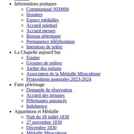
Informations pratiques
Communiqué NDMM
Horaires
Espace médailles
Accueil spirituel
Accueil messes
Bureau pèlerinage
Permanence téléphonique
Intentions de prière
La Chapelle aujourd’hui
Equipe
Groupes de prières
Atelier des enfants
Association de la Médaille Miraculeuse
Propositions pastorales 2023-2024
Faire pèlerinage
Demande de réservation
Accueil des groupes
Pèlerinages annoncés
Indulgence
Apparitions et Médaille
Nuit du 18 juillet 1830
27 novembre 1830
Décembre 1830
Médaille Miraculeuse