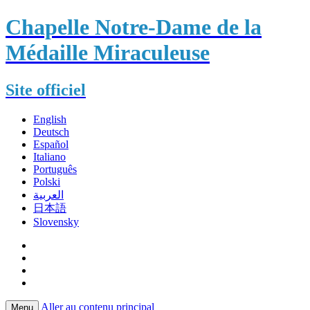
Chapelle Notre-Dame de la
Médaille Miraculeuse
Site officiel
English
Deutsch
Español
Italiano
Português
Polski
العربية
日本語
Slovensky
Aller au contenu principal
Menu