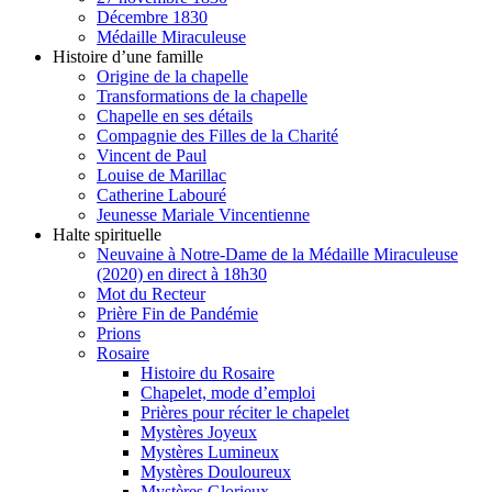
Décembre 1830
Médaille Miraculeuse
Histoire d’une famille
Origine de la chapelle
Transformations de la chapelle
Chapelle en ses détails
Compagnie des Filles de la Charité
Vincent de Paul
Louise de Marillac
Catherine Labouré
Jeunesse Mariale Vincentienne
Halte spirituelle
Neuvaine à Notre-Dame de la Médaille Miraculeuse
(2020) en direct à 18h30
Mot du Recteur
Prière Fin de Pandémie
Prions
Rosaire
Histoire du Rosaire
Chapelet, mode d’emploi
Prières pour réciter le chapelet
Mystères Joyeux
Mystères Lumineux
Mystères Douloureux
Mystères Glorieux