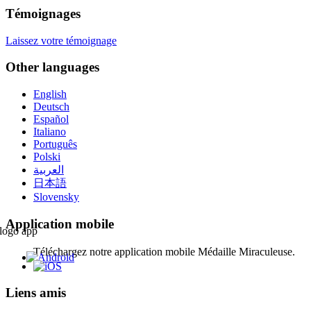
Témoignages
Laissez votre témoignage
Other languages
English
Deutsch
Español
Italiano
Português
Polski
العربية
日本語
Slovensky
Application mobile
Téléchargez notre application mobile Médaille Miraculeuse.
Liens amis