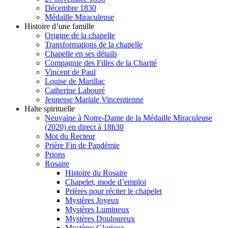
Décembre 1830
Médaille Miraculeuse
Histoire d’une famille
Origine de la chapelle
Transformations de la chapelle
Chapelle en ses détails
Compagnie des Filles de la Charité
Vincent de Paul
Louise de Marillac
Catherine Labouré
Jeunesse Mariale Vincentienne
Halte spirituelle
Neuvaine à Notre-Dame de la Médaille Miraculeuse
(2020) en direct à 18h30
Mot du Recteur
Prière Fin de Pandémie
Prions
Rosaire
Histoire du Rosaire
Chapelet, mode d’emploi
Prières pour réciter le chapelet
Mystères Joyeux
Mystères Lumineux
Mystères Douloureux
Mystères Glorieux