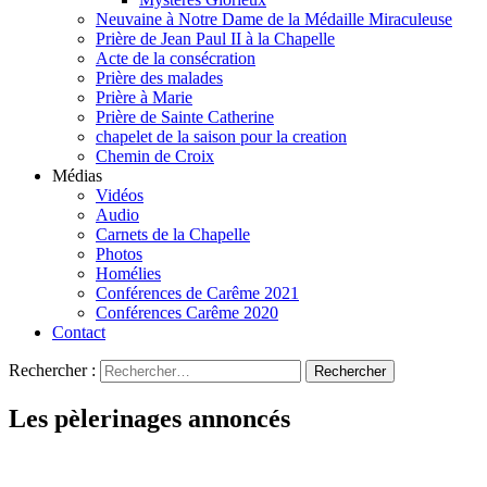
Neuvaine à Notre Dame de la Médaille Miraculeuse
Prière de Jean Paul II à la Chapelle
Acte de la consécration
Prière des malades
Prière à Marie
Prière de Sainte Catherine
chapelet de la saison pour la creation
Chemin de Croix
Médias
Vidéos
Audio
Carnets de la Chapelle
Photos
Homélies
Conférences de Carême 2021
Conférences Carême 2020
Contact
Rechercher :
Les pèlerinages annoncés