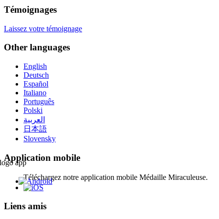
Témoignages
Laissez votre témoignage
Other languages
English
Deutsch
Español
Italiano
Português
Polski
العربية
日本語
Slovensky
Application mobile
Téléchargez notre application mobile Médaille Miraculeuse.
Liens amis