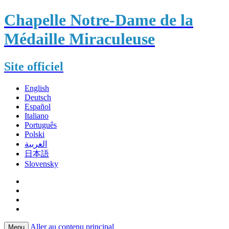
Chapelle Notre-Dame de la
Médaille Miraculeuse
Site officiel
English
Deutsch
Español
Italiano
Português
Polski
العربية
日本語
Slovensky
Aller au contenu principal
Menu