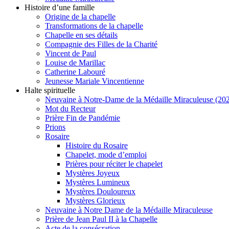
Histoire d’une famille
Origine de la chapelle
Transformations de la chapelle
Chapelle en ses détails
Compagnie des Filles de la Charité
Vincent de Paul
Louise de Marillac
Catherine Labouré
Jeunesse Mariale Vincentienne
Halte spirituelle
Neuvaine à Notre-Dame de la Médaille Miraculeuse (202
Mot du Recteur
Prière Fin de Pandémie
Prions
Rosaire
Histoire du Rosaire
Chapelet, mode d’emploi
Prières pour réciter le chapelet
Mystères Joyeux
Mystères Lumineux
Mystères Douloureux
Mystères Glorieux
Neuvaine à Notre Dame de la Médaille Miraculeuse
Prière de Jean Paul II à la Chapelle
Acte de la consécration