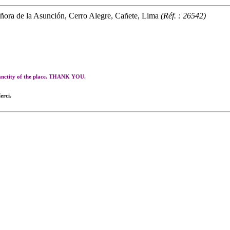
ñora de la Asunción, Cerro Alegre, Cañete, Lima
(Réf. : 26542)
 sanctity of the place. THANK YOU.
erci.