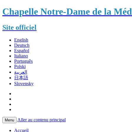
Chapelle Notre-Dame de la Méda
Site officiel
English
Deutsch
Español
Italiano
Português
Polski
العربية
日本語
Slovensky
Aller au contenu principal
Menu
Accueil