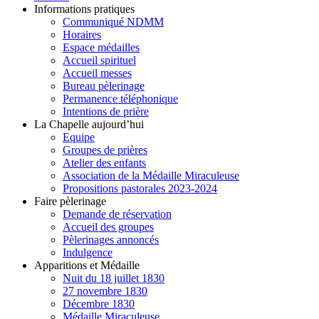
Informations pratiques
Communiqué NDMM
Horaires
Espace médailles
Accueil spirituel
Accueil messes
Bureau pèlerinage
Permanence téléphonique
Intentions de prière
La Chapelle aujourd’hui
Equipe
Groupes de prières
Atelier des enfants
Association de la Médaille Miraculeuse
Propositions pastorales 2023-2024
Faire pèlerinage
Demande de réservation
Accueil des groupes
Pèlerinages annoncés
Indulgence
Apparitions et Médaille
Nuit du 18 juillet 1830
27 novembre 1830
Décembre 1830
Médaille Miraculeuse