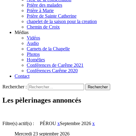
Prière des malades
Prière à Marie
Prière de Sainte Catherine
chapelet de la saison pour la creation
Chemin de Croix
Médias
Vidéos
Audio
Carnets de la Chapelle
Photos
Homélies
Conférences de Carême 2021
Conférences Carême 2020
Contact
Rechercher :
Les pèlerinages annoncés
Filtre(s) actif(s) :
PÉROU
x
Septembre 2026
x
Mercredi 23 septembre 2026