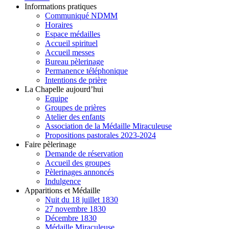
Informations pratiques
Communiqué NDMM
Horaires
Espace médailles
Accueil spirituel
Accueil messes
Bureau pèlerinage
Permanence téléphonique
Intentions de prière
La Chapelle aujourd’hui
Equipe
Groupes de prières
Atelier des enfants
Association de la Médaille Miraculeuse
Propositions pastorales 2023-2024
Faire pèlerinage
Demande de réservation
Accueil des groupes
Pèlerinages annoncés
Indulgence
Apparitions et Médaille
Nuit du 18 juillet 1830
27 novembre 1830
Décembre 1830
Médaille Miraculeuse