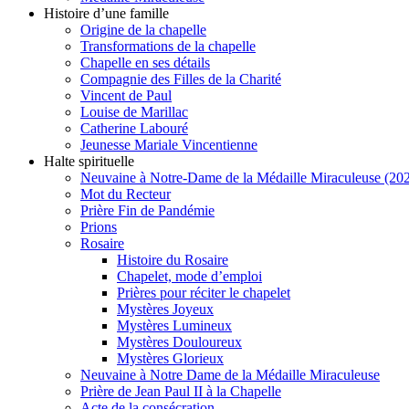
Histoire d’une famille
Origine de la chapelle
Transformations de la chapelle
Chapelle en ses détails
Compagnie des Filles de la Charité
Vincent de Paul
Louise de Marillac
Catherine Labouré
Jeunesse Mariale Vincentienne
Halte spirituelle
Neuvaine à Notre-Dame de la Médaille Miraculeuse (202
Mot du Recteur
Prière Fin de Pandémie
Prions
Rosaire
Histoire du Rosaire
Chapelet, mode d’emploi
Prières pour réciter le chapelet
Mystères Joyeux
Mystères Lumineux
Mystères Douloureux
Mystères Glorieux
Neuvaine à Notre Dame de la Médaille Miraculeuse
Prière de Jean Paul II à la Chapelle
Acte de la consécration