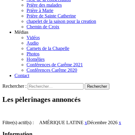
Prière des malades
Prière à Marie
Prière de Sainte Catherine
chapelet de la saison pour la creation
Chemin de Croix
Médias
Vidéos
Audio
Carnets de la Chapelle
Photos
Homélies
Conférences de Carême 2021
Conférences Carême 2020
Contact
Rechercher :
Les pèlerinages annoncés
Filtre(s) actif(s) :
AMÉRIQUE LATINE
x
Décembre 2026
x
Information