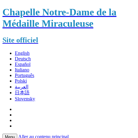
Chapelle Notre-Dame de la
Médaille Miraculeuse
Site officiel
English
Deutsch
Español
Italiano
Português
Polski
العربية
日本語
Slovensky
Aller au contenu principal
Menu