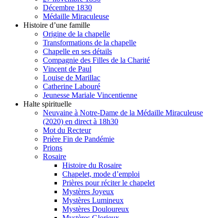
Décembre 1830
Médaille Miraculeuse
Histoire d’une famille
Origine de la chapelle
Transformations de la chapelle
Chapelle en ses détails
Compagnie des Filles de la Charité
Vincent de Paul
Louise de Marillac
Catherine Labouré
Jeunesse Mariale Vincentienne
Halte spirituelle
Neuvaine à Notre-Dame de la Médaille Miraculeuse
(2020) en direct à 18h30
Mot du Recteur
Prière Fin de Pandémie
Prions
Rosaire
Histoire du Rosaire
Chapelet, mode d’emploi
Prières pour réciter le chapelet
Mystères Joyeux
Mystères Lumineux
Mystères Douloureux
Mystères Glorieux