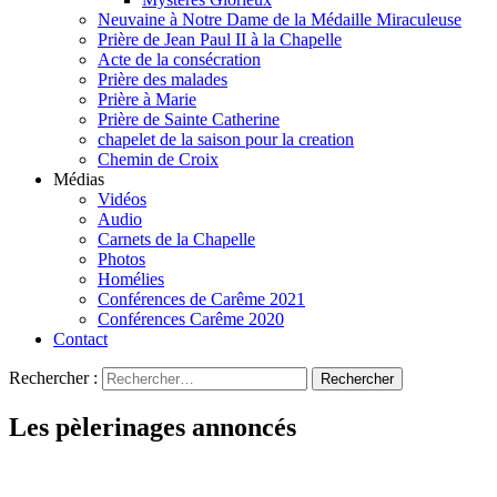
Neuvaine à Notre Dame de la Médaille Miraculeuse
Prière de Jean Paul II à la Chapelle
Acte de la consécration
Prière des malades
Prière à Marie
Prière de Sainte Catherine
chapelet de la saison pour la creation
Chemin de Croix
Médias
Vidéos
Audio
Carnets de la Chapelle
Photos
Homélies
Conférences de Carême 2021
Conférences Carême 2020
Contact
Rechercher :
Les pèlerinages annoncés