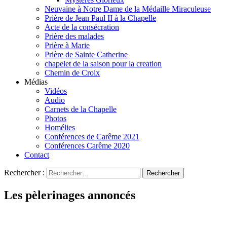
Neuvaine à Notre Dame de la Médaille Miraculeuse
Prière de Jean Paul II à la Chapelle
Acte de la consécration
Prière des malades
Prière à Marie
Prière de Sainte Catherine
chapelet de la saison pour la creation
Chemin de Croix
Médias
Vidéos
Audio
Carnets de la Chapelle
Photos
Homélies
Conférences de Carême 2021
Conférences Carême 2020
Contact
Rechercher :
Les pèlerinages annoncés