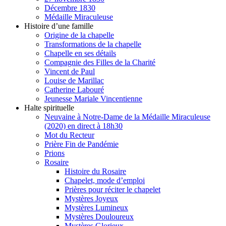
Décembre 1830
Médaille Miraculeuse
Histoire d’une famille
Origine de la chapelle
Transformations de la chapelle
Chapelle en ses détails
Compagnie des Filles de la Charité
Vincent de Paul
Louise de Marillac
Catherine Labouré
Jeunesse Mariale Vincentienne
Halte spirituelle
Neuvaine à Notre-Dame de la Médaille Miraculeuse
(2020) en direct à 18h30
Mot du Recteur
Prière Fin de Pandémie
Prions
Rosaire
Histoire du Rosaire
Chapelet, mode d’emploi
Prières pour réciter le chapelet
Mystères Joyeux
Mystères Lumineux
Mystères Douloureux
Mystères Glorieux