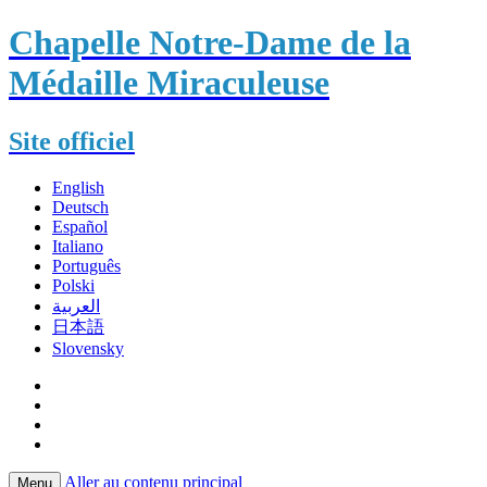
Chapelle Notre-Dame de la
Médaille Miraculeuse
Site officiel
English
Deutsch
Español
Italiano
Português
Polski
العربية
日本語
Slovensky
Aller au contenu principal
Menu