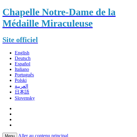
Chapelle Notre-Dame de la
Médaille Miraculeuse
Site officiel
English
Deutsch
Español
Italiano
Português
Polski
العربية
日本語
Slovensky
Aller au contenu principal
Menu