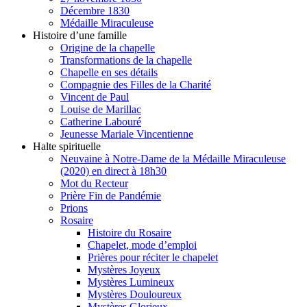
Décembre 1830
Médaille Miraculeuse
Histoire d’une famille
Origine de la chapelle
Transformations de la chapelle
Chapelle en ses détails
Compagnie des Filles de la Charité
Vincent de Paul
Louise de Marillac
Catherine Labouré
Jeunesse Mariale Vincentienne
Halte spirituelle
Neuvaine à Notre-Dame de la Médaille Miraculeuse
(2020) en direct à 18h30
Mot du Recteur
Prière Fin de Pandémie
Prions
Rosaire
Histoire du Rosaire
Chapelet, mode d’emploi
Prières pour réciter le chapelet
Mystères Joyeux
Mystères Lumineux
Mystères Douloureux
Mystères Glorieux