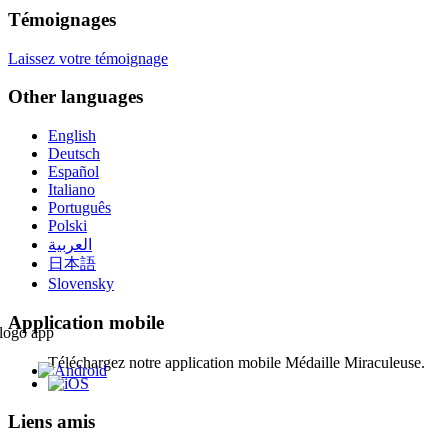
Témoignages
Laissez votre témoignage
Other languages
English
Deutsch
Español
Italiano
Português
Polski
العربية
日本語
Slovensky
Application mobile
Téléchargez notre application mobile Médaille Miraculeuse.
Liens amis