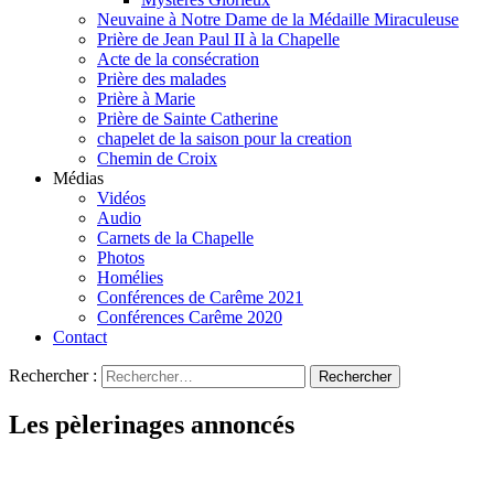
Neuvaine à Notre Dame de la Médaille Miraculeuse
Prière de Jean Paul II à la Chapelle
Acte de la consécration
Prière des malades
Prière à Marie
Prière de Sainte Catherine
chapelet de la saison pour la creation
Chemin de Croix
Médias
Vidéos
Audio
Carnets de la Chapelle
Photos
Homélies
Conférences de Carême 2021
Conférences Carême 2020
Contact
Rechercher :
Les pèlerinages annoncés