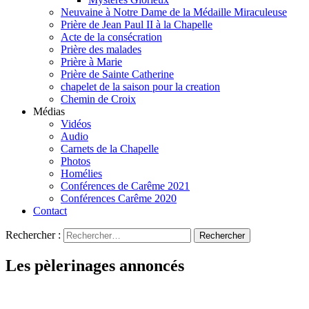
Neuvaine à Notre Dame de la Médaille Miraculeuse
Prière de Jean Paul II à la Chapelle
Acte de la consécration
Prière des malades
Prière à Marie
Prière de Sainte Catherine
chapelet de la saison pour la creation
Chemin de Croix
Médias
Vidéos
Audio
Carnets de la Chapelle
Photos
Homélies
Conférences de Carême 2021
Conférences Carême 2020
Contact
Rechercher :
Les pèlerinages annoncés