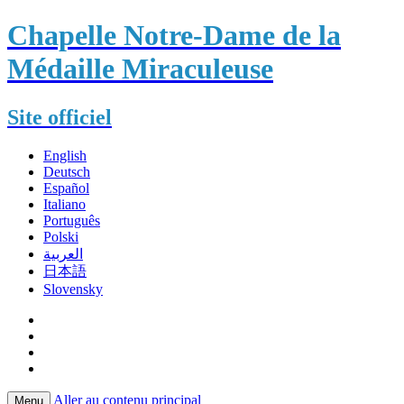
Chapelle Notre-Dame de la
Médaille Miraculeuse
Site officiel
English
Deutsch
Español
Italiano
Português
Polski
العربية
日本語
Slovensky
Aller au contenu principal
Menu