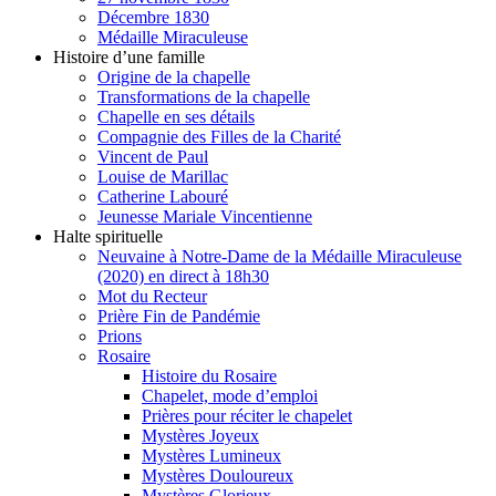
Décembre 1830
Médaille Miraculeuse
Histoire d’une famille
Origine de la chapelle
Transformations de la chapelle
Chapelle en ses détails
Compagnie des Filles de la Charité
Vincent de Paul
Louise de Marillac
Catherine Labouré
Jeunesse Mariale Vincentienne
Halte spirituelle
Neuvaine à Notre-Dame de la Médaille Miraculeuse
(2020) en direct à 18h30
Mot du Recteur
Prière Fin de Pandémie
Prions
Rosaire
Histoire du Rosaire
Chapelet, mode d’emploi
Prières pour réciter le chapelet
Mystères Joyeux
Mystères Lumineux
Mystères Douloureux
Mystères Glorieux