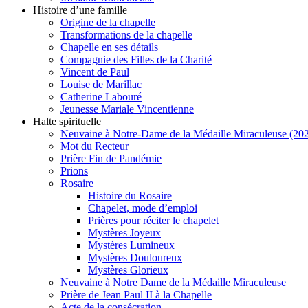
Histoire d’une famille
Origine de la chapelle
Transformations de la chapelle
Chapelle en ses détails
Compagnie des Filles de la Charité
Vincent de Paul
Louise de Marillac
Catherine Labouré
Jeunesse Mariale Vincentienne
Halte spirituelle
Neuvaine à Notre-Dame de la Médaille Miraculeuse (202
Mot du Recteur
Prière Fin de Pandémie
Prions
Rosaire
Histoire du Rosaire
Chapelet, mode d’emploi
Prières pour réciter le chapelet
Mystères Joyeux
Mystères Lumineux
Mystères Douloureux
Mystères Glorieux
Neuvaine à Notre Dame de la Médaille Miraculeuse
Prière de Jean Paul II à la Chapelle
Acte de la consécration