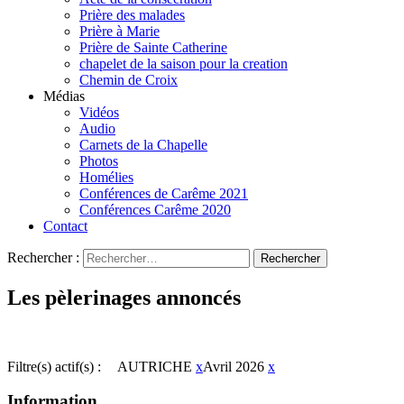
Prière des malades
Prière à Marie
Prière de Sainte Catherine
chapelet de la saison pour la creation
Chemin de Croix
Médias
Vidéos
Audio
Carnets de la Chapelle
Photos
Homélies
Conférences de Carême 2021
Conférences Carême 2020
Contact
Rechercher :
Les pèlerinages annoncés
Filtre(s) actif(s) :
AUTRICHE
x
Avril 2026
x
Information