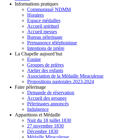
Informations pratiques
Communiqué NDMM
Horaires
Espace médailles
Accueil spirituel
Accueil messes
Bureau pèlerinage
Permanence téléphonique
Intentions de prière
La Chapelle aujourd’hui
Equipe
Groupes de prières
Atelier des enfants
Association de la Médaille Miraculeuse
Propositions pastorales 2023-2024
Faire pèlerinage
Demande de réservation
Accueil des groupes
Pèlerinages annoncés
Indulgence
Apparitions et Médaille
Nuit du 18 juillet 1830
27 novembre 1830
Décembre 1830
Médaille Miraculeuse