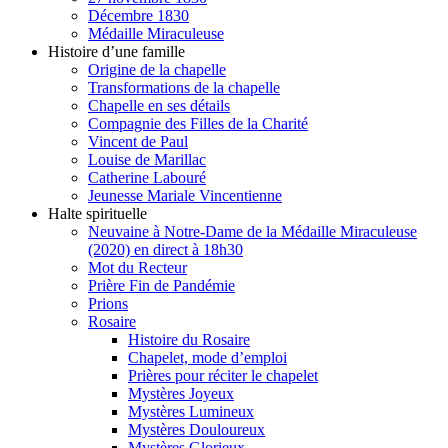
Décembre 1830
Médaille Miraculeuse
Histoire d’une famille
Origine de la chapelle
Transformations de la chapelle
Chapelle en ses détails
Compagnie des Filles de la Charité
Vincent de Paul
Louise de Marillac
Catherine Labouré
Jeunesse Mariale Vincentienne
Halte spirituelle
Neuvaine à Notre-Dame de la Médaille Miraculeuse
(2020) en direct à 18h30
Mot du Recteur
Prière Fin de Pandémie
Prions
Rosaire
Histoire du Rosaire
Chapelet, mode d’emploi
Prières pour réciter le chapelet
Mystères Joyeux
Mystères Lumineux
Mystères Douloureux
Mystères Glorieux