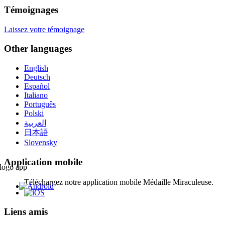
Témoignages
Laissez votre témoignage
Other languages
English
Deutsch
Español
Italiano
Português
Polski
العربية
日本語
Slovensky
Application mobile
Téléchargez notre application mobile Médaille Miraculeuse.
Liens amis