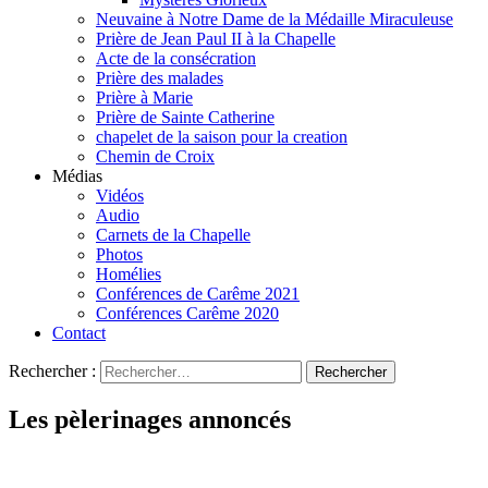
Neuvaine à Notre Dame de la Médaille Miraculeuse
Prière de Jean Paul II à la Chapelle
Acte de la consécration
Prière des malades
Prière à Marie
Prière de Sainte Catherine
chapelet de la saison pour la creation
Chemin de Croix
Médias
Vidéos
Audio
Carnets de la Chapelle
Photos
Homélies
Conférences de Carême 2021
Conférences Carême 2020
Contact
Rechercher :
Les pèlerinages annoncés