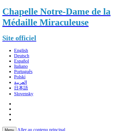
Chapelle Notre-Dame de la
Médaille Miraculeuse
Site officiel
English
Deutsch
Español
Italiano
Português
Polski
العربية
日本語
Slovensky
Aller au contenu principal
Menu