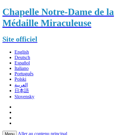
Chapelle Notre-Dame de la
Médaille Miraculeuse
Site officiel
English
Deutsch
Español
Italiano
Português
Polski
العربية
日本語
Slovensky
Aller au contenu principal
Menu