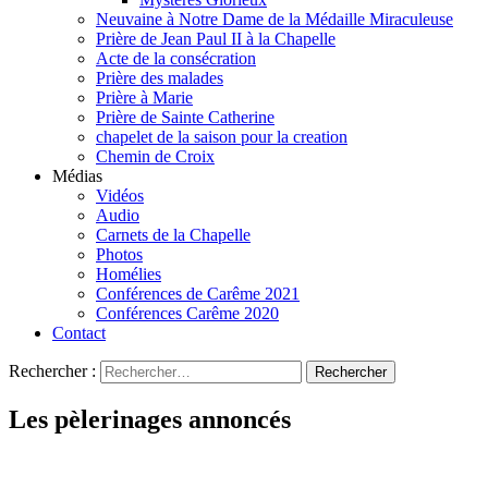
Neuvaine à Notre Dame de la Médaille Miraculeuse
Prière de Jean Paul II à la Chapelle
Acte de la consécration
Prière des malades
Prière à Marie
Prière de Sainte Catherine
chapelet de la saison pour la creation
Chemin de Croix
Médias
Vidéos
Audio
Carnets de la Chapelle
Photos
Homélies
Conférences de Carême 2021
Conférences Carême 2020
Contact
Rechercher :
Les pèlerinages annoncés