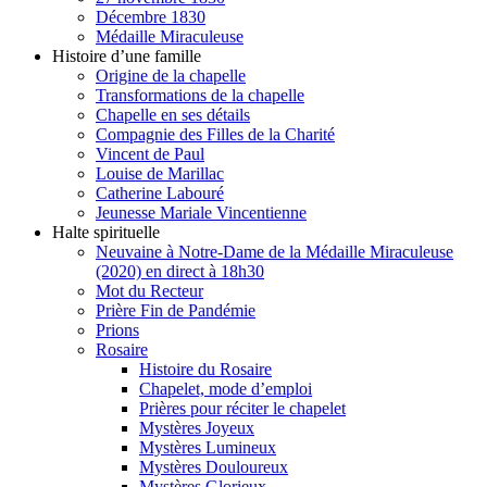
Décembre 1830
Médaille Miraculeuse
Histoire d’une famille
Origine de la chapelle
Transformations de la chapelle
Chapelle en ses détails
Compagnie des Filles de la Charité
Vincent de Paul
Louise de Marillac
Catherine Labouré
Jeunesse Mariale Vincentienne
Halte spirituelle
Neuvaine à Notre-Dame de la Médaille Miraculeuse
(2020) en direct à 18h30
Mot du Recteur
Prière Fin de Pandémie
Prions
Rosaire
Histoire du Rosaire
Chapelet, mode d’emploi
Prières pour réciter le chapelet
Mystères Joyeux
Mystères Lumineux
Mystères Douloureux
Mystères Glorieux