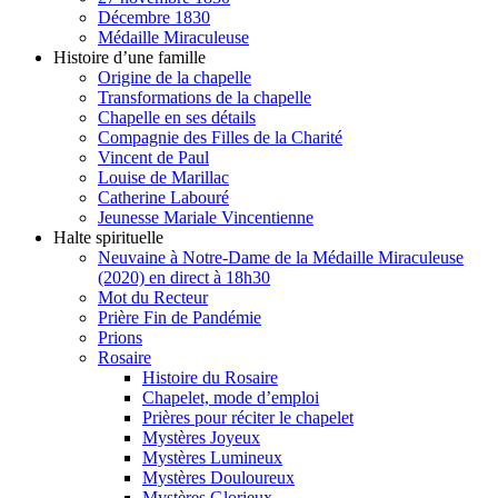
Décembre 1830
Médaille Miraculeuse
Histoire d’une famille
Origine de la chapelle
Transformations de la chapelle
Chapelle en ses détails
Compagnie des Filles de la Charité
Vincent de Paul
Louise de Marillac
Catherine Labouré
Jeunesse Mariale Vincentienne
Halte spirituelle
Neuvaine à Notre-Dame de la Médaille Miraculeuse
(2020) en direct à 18h30
Mot du Recteur
Prière Fin de Pandémie
Prions
Rosaire
Histoire du Rosaire
Chapelet, mode d’emploi
Prières pour réciter le chapelet
Mystères Joyeux
Mystères Lumineux
Mystères Douloureux
Mystères Glorieux