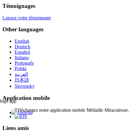
Témoignages
Laissez votre témoignage
Other languages
English
Deutsch
Español
Italiano
Português
Polski
العربية
日本語
Slovensky
Application mobile
Téléchargez notre application mobile Médaille Miraculeuse.
Liens amis