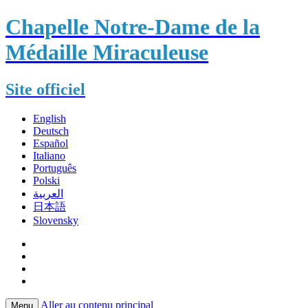
Chapelle Notre-Dame de la
Médaille Miraculeuse
Site officiel
English
Deutsch
Español
Italiano
Português
Polski
العربية
日本語
Slovensky
Aller au contenu principal
Menu