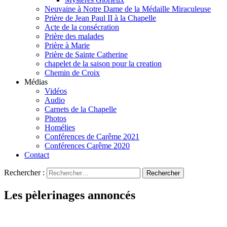
Neuvaine à Notre Dame de la Médaille Miraculeuse
Prière de Jean Paul II à la Chapelle
Acte de la consécration
Prière des malades
Prière à Marie
Prière de Sainte Catherine
chapelet de la saison pour la creation
Chemin de Croix
Médias
Vidéos
Audio
Carnets de la Chapelle
Photos
Homélies
Conférences de Carême 2021
Conférences Carême 2020
Contact
Rechercher :
Les pèlerinages annoncés