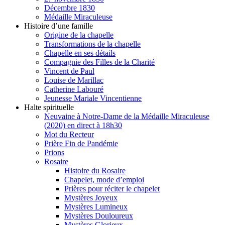
Décembre 1830
Médaille Miraculeuse
Histoire d’une famille
Origine de la chapelle
Transformations de la chapelle
Chapelle en ses détails
Compagnie des Filles de la Charité
Vincent de Paul
Louise de Marillac
Catherine Labouré
Jeunesse Mariale Vincentienne
Halte spirituelle
Neuvaine à Notre-Dame de la Médaille Miraculeuse
(2020) en direct à 18h30
Mot du Recteur
Prière Fin de Pandémie
Prions
Rosaire
Histoire du Rosaire
Chapelet, mode d’emploi
Prières pour réciter le chapelet
Mystères Joyeux
Mystères Lumineux
Mystères Douloureux
Mystères Glorieux