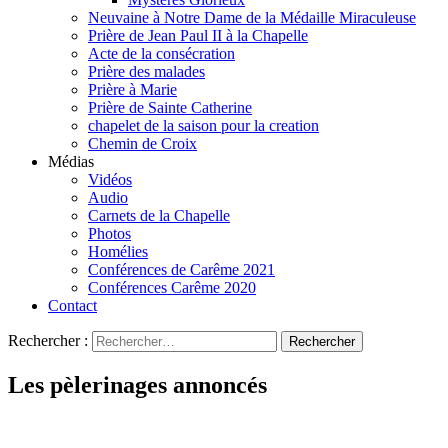
Neuvaine à Notre Dame de la Médaille Miraculeuse
Prière de Jean Paul II à la Chapelle
Acte de la consécration
Prière des malades
Prière à Marie
Prière de Sainte Catherine
chapelet de la saison pour la creation
Chemin de Croix
Médias
Vidéos
Audio
Carnets de la Chapelle
Photos
Homélies
Conférences de Carême 2021
Conférences Carême 2020
Contact
Rechercher :
Les pèlerinages annoncés