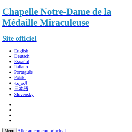
Chapelle Notre-Dame de la
Médaille Miraculeuse
Site officiel
English
Deutsch
Español
Italiano
Português
Polski
العربية
日本語
Slovensky
Aller au contenu principal
Menu