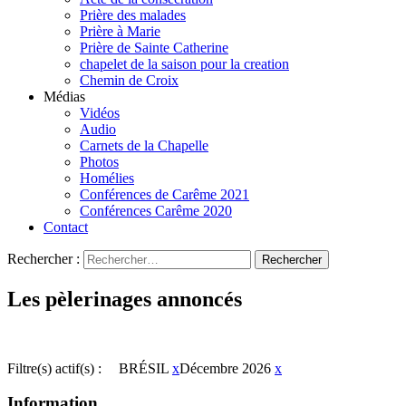
Prière des malades
Prière à Marie
Prière de Sainte Catherine
chapelet de la saison pour la creation
Chemin de Croix
Médias
Vidéos
Audio
Carnets de la Chapelle
Photos
Homélies
Conférences de Carême 2021
Conférences Carême 2020
Contact
Rechercher :
Les pèlerinages annoncés
Filtre(s) actif(s) :
BRÉSIL
x
Décembre 2026
x
Information