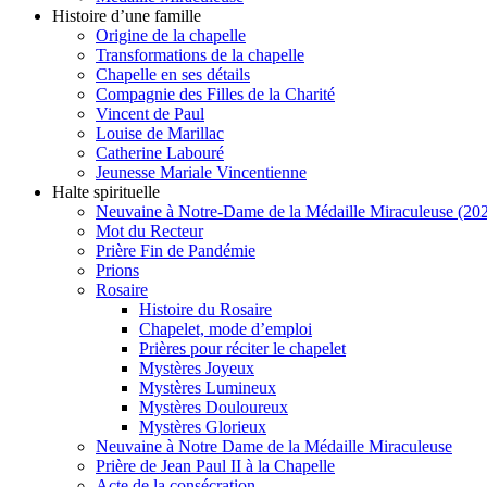
Histoire d’une famille
Origine de la chapelle
Transformations de la chapelle
Chapelle en ses détails
Compagnie des Filles de la Charité
Vincent de Paul
Louise de Marillac
Catherine Labouré
Jeunesse Mariale Vincentienne
Halte spirituelle
Neuvaine à Notre-Dame de la Médaille Miraculeuse (202
Mot du Recteur
Prière Fin de Pandémie
Prions
Rosaire
Histoire du Rosaire
Chapelet, mode d’emploi
Prières pour réciter le chapelet
Mystères Joyeux
Mystères Lumineux
Mystères Douloureux
Mystères Glorieux
Neuvaine à Notre Dame de la Médaille Miraculeuse
Prière de Jean Paul II à la Chapelle
Acte de la consécration