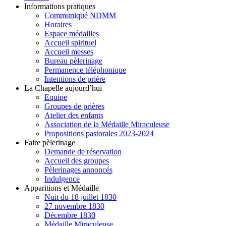
Informations pratiques
Communiqué NDMM
Horaires
Espace médailles
Accueil spirituel
Accueil messes
Bureau pèlerinage
Permanence téléphonique
Intentions de prière
La Chapelle aujourd’hui
Equipe
Groupes de prières
Atelier des enfants
Association de la Médaille Miraculeuse
Propositions pastorales 2023-2024
Faire pèlerinage
Demande de réservation
Accueil des groupes
Pèlerinages annoncés
Indulgence
Apparitions et Médaille
Nuit du 18 juillet 1830
27 novembre 1830
Décembre 1830
Médaille Miraculeuse