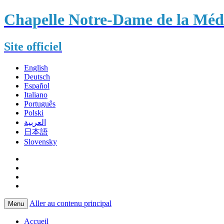
Chapelle Notre-Dame de la Méda
Site officiel
English
Deutsch
Español
Italiano
Português
Polski
العربية
日本語
Slovensky
Aller au contenu principal
Menu
Accueil