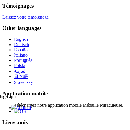
Témoignages
Laissez votre témoignage
Other languages
English
Deutsch
Español
Italiano
Português
Polski
العربية
日本語
Slovensky
Application mobile
Téléchargez notre application mobile Médaille Miraculeuse.
Liens amis