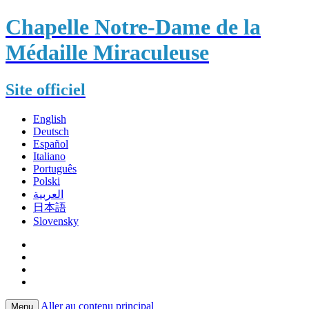
Chapelle Notre-Dame de la
Médaille Miraculeuse
Site officiel
English
Deutsch
Español
Italiano
Português
Polski
العربية
日本語
Slovensky
Aller au contenu principal
Menu