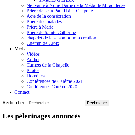
Neuvaine à Notre Dame de la Médaille Miraculeuse
Prière de Jean Paul II à la Chapelle
Acte de la consécration
Prière des malades
Prière à Marie
Prière de Sainte Catherine
chapelet de la saison pour la creation
Chemin de Croix
Médias
Vidéos
Audio
Carnets de la Chapelle
Photos
Homélies
Conférences de Carême 2021
Conférences Carême 2020
Contact
Rechercher :
Les pèlerinages annoncés