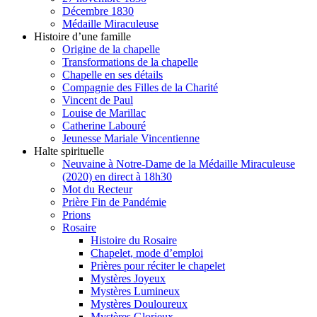
Décembre 1830
Médaille Miraculeuse
Histoire d’une famille
Origine de la chapelle
Transformations de la chapelle
Chapelle en ses détails
Compagnie des Filles de la Charité
Vincent de Paul
Louise de Marillac
Catherine Labouré
Jeunesse Mariale Vincentienne
Halte spirituelle
Neuvaine à Notre-Dame de la Médaille Miraculeuse
(2020) en direct à 18h30
Mot du Recteur
Prière Fin de Pandémie
Prions
Rosaire
Histoire du Rosaire
Chapelet, mode d’emploi
Prières pour réciter le chapelet
Mystères Joyeux
Mystères Lumineux
Mystères Douloureux
Mystères Glorieux