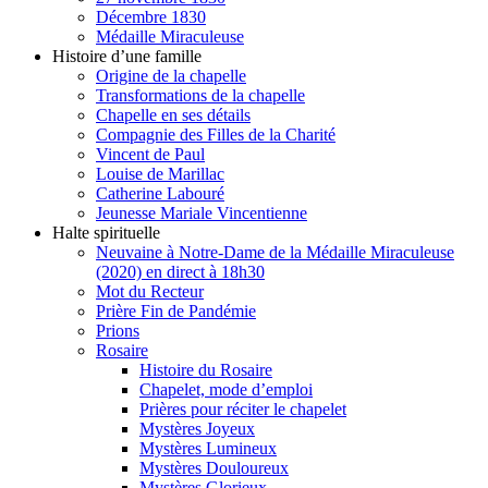
Décembre 1830
Médaille Miraculeuse
Histoire d’une famille
Origine de la chapelle
Transformations de la chapelle
Chapelle en ses détails
Compagnie des Filles de la Charité
Vincent de Paul
Louise de Marillac
Catherine Labouré
Jeunesse Mariale Vincentienne
Halte spirituelle
Neuvaine à Notre-Dame de la Médaille Miraculeuse
(2020) en direct à 18h30
Mot du Recteur
Prière Fin de Pandémie
Prions
Rosaire
Histoire du Rosaire
Chapelet, mode d’emploi
Prières pour réciter le chapelet
Mystères Joyeux
Mystères Lumineux
Mystères Douloureux
Mystères Glorieux