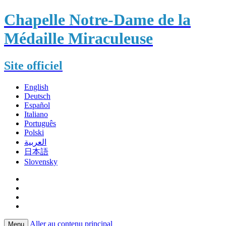
Chapelle Notre-Dame de la
Médaille Miraculeuse
Site officiel
English
Deutsch
Español
Italiano
Português
Polski
العربية
日本語
Slovensky
Aller au contenu principal
Menu