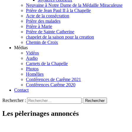
Neuvaine à Notre Dame de la Médaille Miraculeuse
Prière de Jean Paul II à la Chapelle
Acte de la consécration
Prière des malades
Prière à Marie
Prière de Sainte Catherine
chapelet de la saison pour la creation
Chemin de Croix
Médias
Vidéos
Audio
Carnets de la Chapelle
Photos
Homélies
Conférences de Carême 2021
Conférences Carême 2020
Contact
Rechercher :
Les pèlerinages annoncés