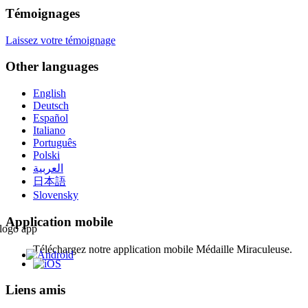
Témoignages
Laissez votre témoignage
Other languages
English
Deutsch
Español
Italiano
Português
Polski
العربية
日本語
Slovensky
Application mobile
Téléchargez notre application mobile Médaille Miraculeuse.
Liens amis