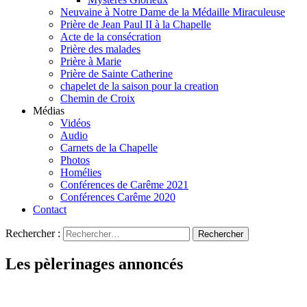
Neuvaine à Notre Dame de la Médaille Miraculeuse
Prière de Jean Paul II à la Chapelle
Acte de la consécration
Prière des malades
Prière à Marie
Prière de Sainte Catherine
chapelet de la saison pour la creation
Chemin de Croix
Médias
Vidéos
Audio
Carnets de la Chapelle
Photos
Homélies
Conférences de Carême 2021
Conférences Carême 2020
Contact
Rechercher :
Les pèlerinages annoncés