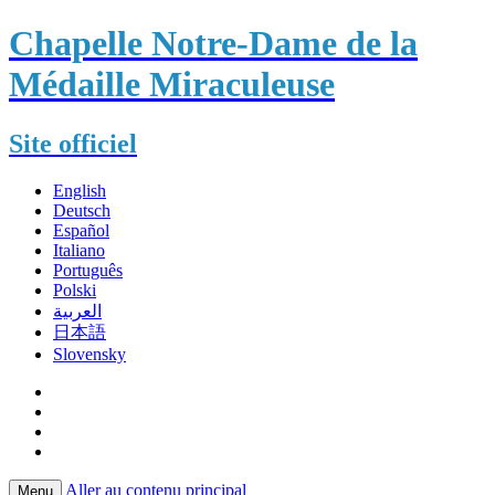
Chapelle Notre-Dame de la
Médaille Miraculeuse
Site officiel
English
Deutsch
Español
Italiano
Português
Polski
العربية
日本語
Slovensky
Aller au contenu principal
Menu