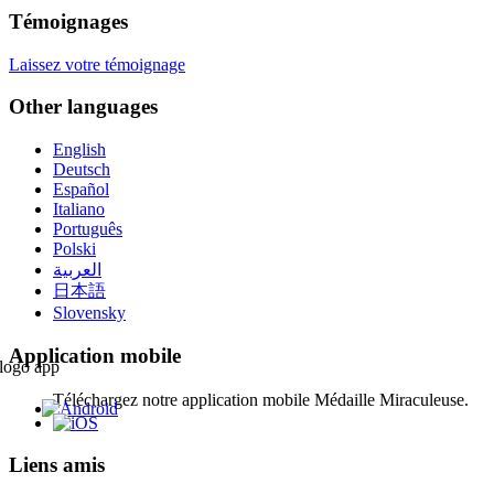
Témoignages
Laissez votre témoignage
Other languages
English
Deutsch
Español
Italiano
Português
Polski
العربية
日本語
Slovensky
Application mobile
Téléchargez notre application mobile Médaille Miraculeuse.
Liens amis