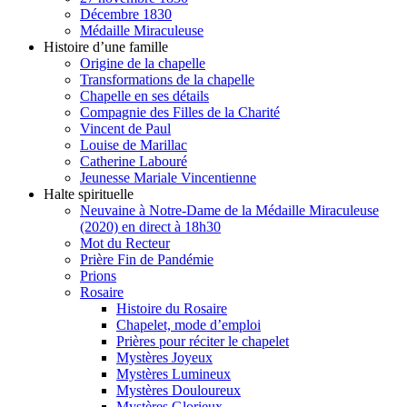
Décembre 1830
Médaille Miraculeuse
Histoire d’une famille
Origine de la chapelle
Transformations de la chapelle
Chapelle en ses détails
Compagnie des Filles de la Charité
Vincent de Paul
Louise de Marillac
Catherine Labouré
Jeunesse Mariale Vincentienne
Halte spirituelle
Neuvaine à Notre-Dame de la Médaille Miraculeuse
(2020) en direct à 18h30
Mot du Recteur
Prière Fin de Pandémie
Prions
Rosaire
Histoire du Rosaire
Chapelet, mode d’emploi
Prières pour réciter le chapelet
Mystères Joyeux
Mystères Lumineux
Mystères Douloureux
Mystères Glorieux