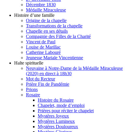
Décembre 1830
Médaille Miraculeuse
Histoire d’une famille
Origine de la chapelle
Transformations de la chapelle
Chapelle en ses détails
Compagnie des Filles de la Charité
Vincent de Paul
Louise de Marillac
Catherine Labouré
Jeunesse Mariale Vincentienne
Halte spirituelle
Neuvaine à Notre-Dame de la Médaille Miraculeuse
(2020) en direct à 18h30
Mot du Recteur
Prière Fin de Pandémie
Prions
Rosaire
Histoire du Rosaire
Chapelet, mode d’emploi
Prières pour réciter le chapelet
Mystères Joyeux
Mystères Lumineux
Mystères Douloureux
Mystères Glorieux