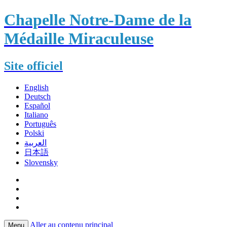
Chapelle Notre-Dame de la
Médaille Miraculeuse
Site officiel
English
Deutsch
Español
Italiano
Português
Polski
العربية
日本語
Slovensky
Aller au contenu principal
Menu