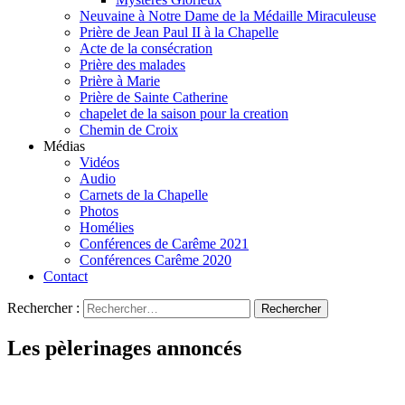
Neuvaine à Notre Dame de la Médaille Miraculeuse
Prière de Jean Paul II à la Chapelle
Acte de la consécration
Prière des malades
Prière à Marie
Prière de Sainte Catherine
chapelet de la saison pour la creation
Chemin de Croix
Médias
Vidéos
Audio
Carnets de la Chapelle
Photos
Homélies
Conférences de Carême 2021
Conférences Carême 2020
Contact
Rechercher :
Les pèlerinages annoncés