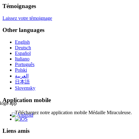
Témoignages
Laissez votre témoignage
Other languages
English
Deutsch
Español
Italiano
Português
Polski
العربية
日本語
Slovensky
Application mobile
Téléchargez notre application mobile Médaille Miraculeuse.
Liens amis