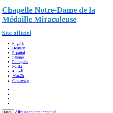
Chapelle Notre-Dame de la
Médaille Miraculeuse
Site officiel
English
Deutsch
Español
Italiano
Português
Polski
العربية
日本語
Slovensky
Aller au contenu principal
Menu