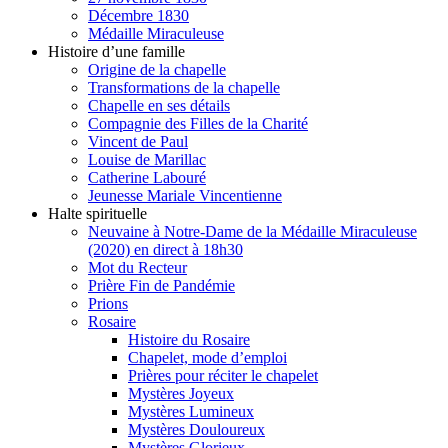
Décembre 1830
Médaille Miraculeuse
Histoire d’une famille
Origine de la chapelle
Transformations de la chapelle
Chapelle en ses détails
Compagnie des Filles de la Charité
Vincent de Paul
Louise de Marillac
Catherine Labouré
Jeunesse Mariale Vincentienne
Halte spirituelle
Neuvaine à Notre-Dame de la Médaille Miraculeuse
(2020) en direct à 18h30
Mot du Recteur
Prière Fin de Pandémie
Prions
Rosaire
Histoire du Rosaire
Chapelet, mode d’emploi
Prières pour réciter le chapelet
Mystères Joyeux
Mystères Lumineux
Mystères Douloureux
Mystères Glorieux