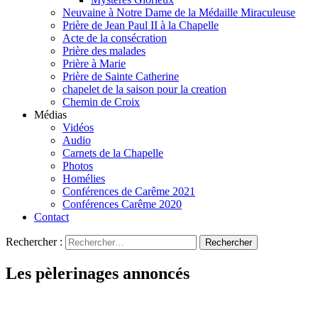
Neuvaine à Notre Dame de la Médaille Miraculeuse
Prière de Jean Paul II à la Chapelle
Acte de la consécration
Prière des malades
Prière à Marie
Prière de Sainte Catherine
chapelet de la saison pour la creation
Chemin de Croix
Médias
Vidéos
Audio
Carnets de la Chapelle
Photos
Homélies
Conférences de Carême 2021
Conférences Carême 2020
Contact
Rechercher :
Les pèlerinages annoncés