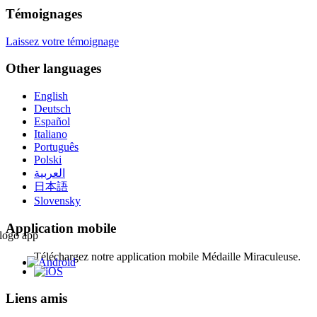
Témoignages
Laissez votre témoignage
Other languages
English
Deutsch
Español
Italiano
Português
Polski
العربية
日本語
Slovensky
Application mobile
Téléchargez notre application mobile Médaille Miraculeuse.
Liens amis