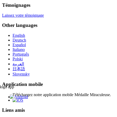
Témoignages
Laissez votre témoignage
Other languages
English
Deutsch
Español
Italiano
Português
Polski
العربية
日本語
Slovensky
Application mobile
Téléchargez notre application mobile Médaille Miraculeuse.
Liens amis