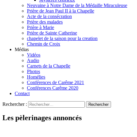
Neuvaine à Notre Dame de la Médaille Miraculeuse
Prière de Jean Paul II à la Chapelle
Acte de la consécration
Prière des malades
Prière à Marie
Prière de Sainte Catherine
chapelet de la saison pour la creation
Chemin de Croix
Médias
Vidéos
Audio
Carnets de la Chapelle
Photos
Homélies
Conférences de Carême 2021
Conférences Carême 2020
Contact
Rechercher :
Les pèlerinages annoncés