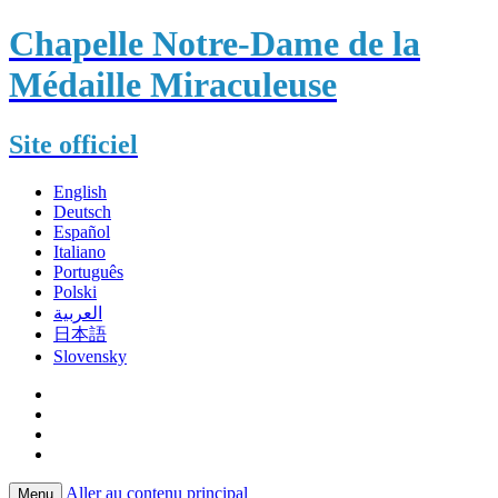
Chapelle Notre-Dame de la
Médaille Miraculeuse
Site officiel
English
Deutsch
Español
Italiano
Português
Polski
العربية
日本語
Slovensky
Aller au contenu principal
Menu