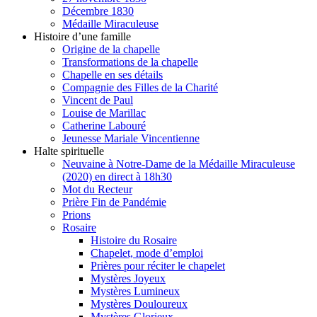
Décembre 1830
Médaille Miraculeuse
Histoire d’une famille
Origine de la chapelle
Transformations de la chapelle
Chapelle en ses détails
Compagnie des Filles de la Charité
Vincent de Paul
Louise de Marillac
Catherine Labouré
Jeunesse Mariale Vincentienne
Halte spirituelle
Neuvaine à Notre-Dame de la Médaille Miraculeuse
(2020) en direct à 18h30
Mot du Recteur
Prière Fin de Pandémie
Prions
Rosaire
Histoire du Rosaire
Chapelet, mode d’emploi
Prières pour réciter le chapelet
Mystères Joyeux
Mystères Lumineux
Mystères Douloureux
Mystères Glorieux