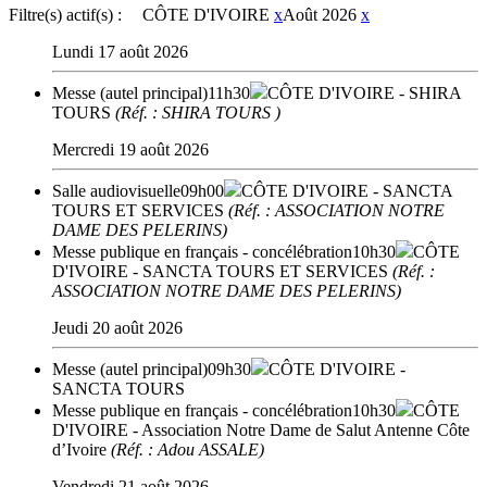
Filtre(s) actif(s) :
CÔTE D'IVOIRE
x
Août 2026
x
Lundi 17 août 2026
Messe (autel principal)
11h30
CÔTE D'IVOIRE
- SHIRA
TOURS
(Réf. : SHIRA TOURS )
Mercredi 19 août 2026
Salle audiovisuelle
09h00
CÔTE D'IVOIRE
- SANCTA
TOURS ET SERVICES
(Réf. : ASSOCIATION NOTRE
DAME DES PELERINS)
Messe publique en français - concélébration
10h30
CÔTE
D'IVOIRE
- SANCTA TOURS ET SERVICES
(Réf. :
ASSOCIATION NOTRE DAME DES PELERINS)
Jeudi 20 août 2026
Messe (autel principal)
09h30
CÔTE D'IVOIRE
-
SANCTA TOURS
Messe publique en français - concélébration
10h30
CÔTE
D'IVOIRE
- Association Notre Dame de Salut Antenne Côte
d’Ivoire
(Réf. : Adou ASSALE)
Vendredi 21 août 2026