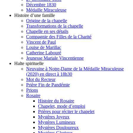
Décembre 1830
Médaille Miraculeuse
Histoire d’une famille
Origine de la chapelle
Transformations de la chapelle
Chapelle en ses détails
Compagnie des Filles de la Charité
Vincent de Paul
Louise de Marillac
Catherine Labouré
Jeunesse Mariale Vincentienne
Halte spirituelle
Neuvaine à Notre-Dame de la Médaille Miraculeuse
(2020) en direct à 18h30
Mot du Recteur
Prière Fin de Pandémie
Prions
Rosaire
Histoire du Rosaire
Chapelet, mode d’emploi
Prières pour réciter le chapelet
Mystères Joyeux
Mystères Lumineux
Mystères Douloureux
Mystères Glorieux