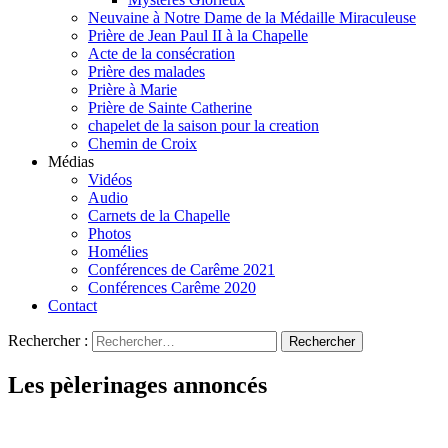
Neuvaine à Notre Dame de la Médaille Miraculeuse
Prière de Jean Paul II à la Chapelle
Acte de la consécration
Prière des malades
Prière à Marie
Prière de Sainte Catherine
chapelet de la saison pour la creation
Chemin de Croix
Médias
Vidéos
Audio
Carnets de la Chapelle
Photos
Homélies
Conférences de Carême 2021
Conférences Carême 2020
Contact
Rechercher :
Les pèlerinages annoncés