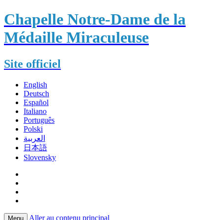
Chapelle Notre-Dame de la
Médaille Miraculeuse
Site officiel
English
Deutsch
Español
Italiano
Português
Polski
العربية
日本語
Slovensky
Aller au contenu principal
Menu