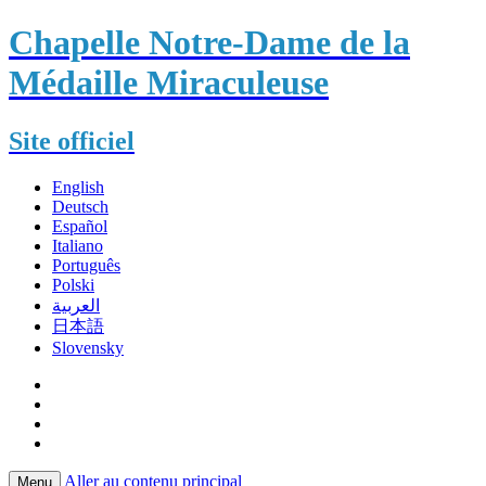
Chapelle Notre-Dame de la
Médaille Miraculeuse
Site officiel
English
Deutsch
Español
Italiano
Português
Polski
العربية
日本語
Slovensky
Aller au contenu principal
Menu