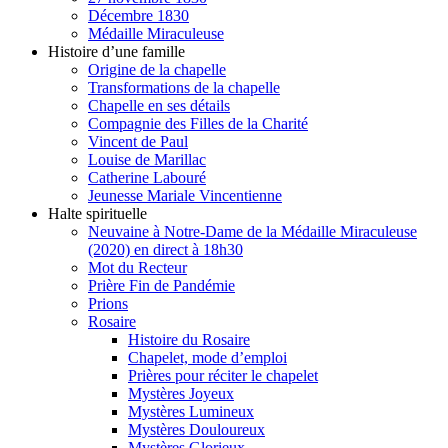
Décembre 1830
Médaille Miraculeuse
Histoire d’une famille
Origine de la chapelle
Transformations de la chapelle
Chapelle en ses détails
Compagnie des Filles de la Charité
Vincent de Paul
Louise de Marillac
Catherine Labouré
Jeunesse Mariale Vincentienne
Halte spirituelle
Neuvaine à Notre-Dame de la Médaille Miraculeuse
(2020) en direct à 18h30
Mot du Recteur
Prière Fin de Pandémie
Prions
Rosaire
Histoire du Rosaire
Chapelet, mode d’emploi
Prières pour réciter le chapelet
Mystères Joyeux
Mystères Lumineux
Mystères Douloureux
Mystères Glorieux