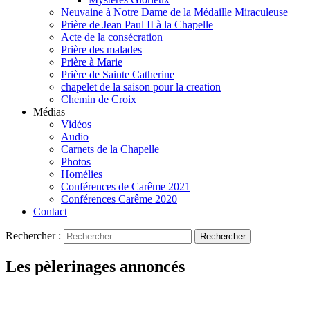
Neuvaine à Notre Dame de la Médaille Miraculeuse
Prière de Jean Paul II à la Chapelle
Acte de la consécration
Prière des malades
Prière à Marie
Prière de Sainte Catherine
chapelet de la saison pour la creation
Chemin de Croix
Médias
Vidéos
Audio
Carnets de la Chapelle
Photos
Homélies
Conférences de Carême 2021
Conférences Carême 2020
Contact
Rechercher :
Les pèlerinages annoncés