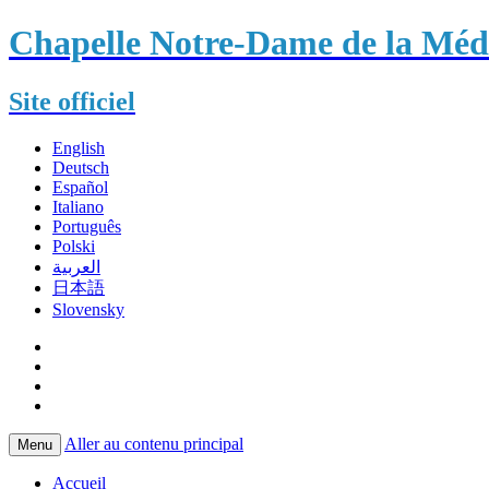
Chapelle Notre-Dame de la Méda
Site officiel
English
Deutsch
Español
Italiano
Português
Polski
العربية
日本語
Slovensky
Aller au contenu principal
Menu
Accueil