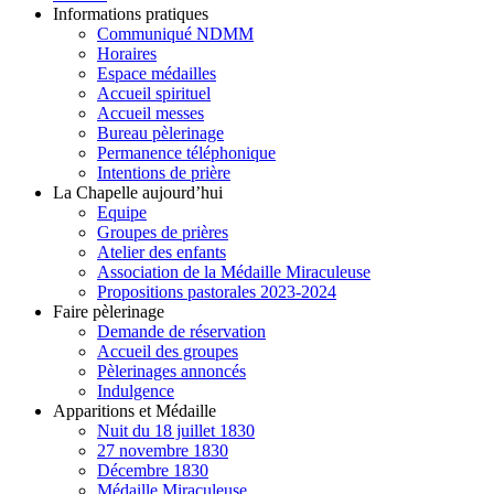
Informations pratiques
Communiqué NDMM
Horaires
Espace médailles
Accueil spirituel
Accueil messes
Bureau pèlerinage
Permanence téléphonique
Intentions de prière
La Chapelle aujourd’hui
Equipe
Groupes de prières
Atelier des enfants
Association de la Médaille Miraculeuse
Propositions pastorales 2023-2024
Faire pèlerinage
Demande de réservation
Accueil des groupes
Pèlerinages annoncés
Indulgence
Apparitions et Médaille
Nuit du 18 juillet 1830
27 novembre 1830
Décembre 1830
Médaille Miraculeuse