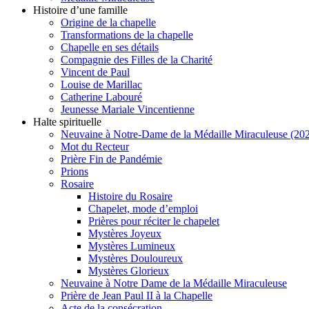
Histoire d’une famille
Origine de la chapelle
Transformations de la chapelle
Chapelle en ses détails
Compagnie des Filles de la Charité
Vincent de Paul
Louise de Marillac
Catherine Labouré
Jeunesse Mariale Vincentienne
Halte spirituelle
Neuvaine à Notre-Dame de la Médaille Miraculeuse (202
Mot du Recteur
Prière Fin de Pandémie
Prions
Rosaire
Histoire du Rosaire
Chapelet, mode d’emploi
Prières pour réciter le chapelet
Mystères Joyeux
Mystères Lumineux
Mystères Douloureux
Mystères Glorieux
Neuvaine à Notre Dame de la Médaille Miraculeuse
Prière de Jean Paul II à la Chapelle
Acte de la consécration