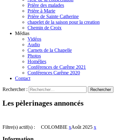
Prière des malades
Prière à Marie
Prière de Sainte Catherine
chapelet de la saison pour la creation
Chemin de Croix
Médias
Vidéos
Audio
Carnets de la Chapelle
Photos
Homélies
Conférences de Carême 2021
Conférences Carême 2020
Contact
Rechercher :
Les pèlerinages annoncés
Filtre(s) actif(s) :
COLOMBIE
x
Août 2025
x
Information