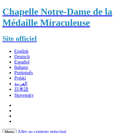
Chapelle Notre-Dame de la
Médaille Miraculeuse
Site officiel
English
Deutsch
Español
Italiano
Português
Polski
العربية
日本語
Slovensky
Aller au contenu principal
Menu