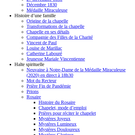
Décembre 1830
Médaille Miraculeuse
Histoire d’une famille
Origine de la chapelle
Transformations de la chapelle
Chapelle en ses détails
Compagnie des Filles de la Charité
Vincent de Paul
Louise de Marillac
Catherine Labouré
Jeunesse Mariale Vincentienne
Halte spirituelle
Neuvaine à Notre-Dame de la Médaille Miraculeuse
(2020) en direct à 18h30
Mot du Recteur
Prière Fin de Pandémie
Prions
Rosaire
Histoire du Rosaire
Chapelet, mode d’emploi
Prières pour réciter le chapelet
Mystères Joyeux
Mystères Lumineux
Mystères Douloureux
Mystères Glorieux