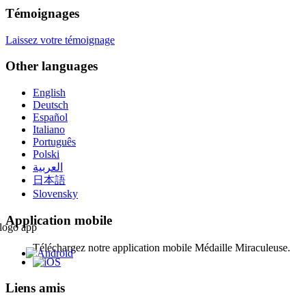
Témoignages
Laissez votre témoignage
Other languages
English
Deutsch
Español
Italiano
Português
Polski
العربية
日本語
Slovensky
Application mobile
Téléchargez notre application mobile Médaille Miraculeuse.
Liens amis