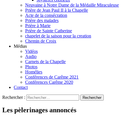
Neuvaine à Notre Dame de la Médaille Miraculeuse
Prière de Jean Paul II à la Chapelle
Acte de la consécration
Prière des malades
Prière à Marie
Prière de Sainte Catherine
chapelet de la saison pour la creation
Chemin de Croix
Médias
Vidéos
Audio
Carnets de la Chapelle
Photos
Homélies
Conférences de Carême 2021
Conférences Carême 2020
Contact
Rechercher :
Les pèlerinages annoncés