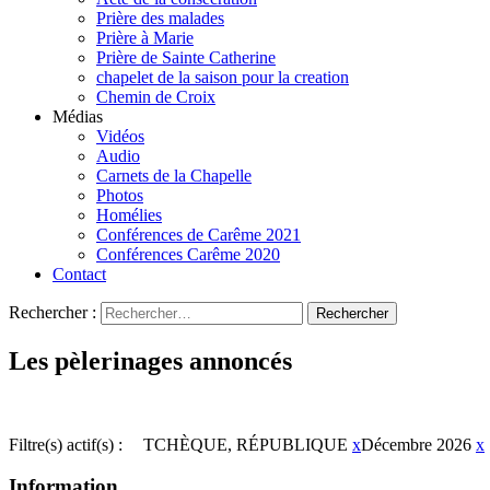
Prière des malades
Prière à Marie
Prière de Sainte Catherine
chapelet de la saison pour la creation
Chemin de Croix
Médias
Vidéos
Audio
Carnets de la Chapelle
Photos
Homélies
Conférences de Carême 2021
Conférences Carême 2020
Contact
Rechercher :
Les pèlerinages annoncés
Filtre(s) actif(s) :
TCHÈQUE, RÉPUBLIQUE
x
Décembre 2026
x
Information