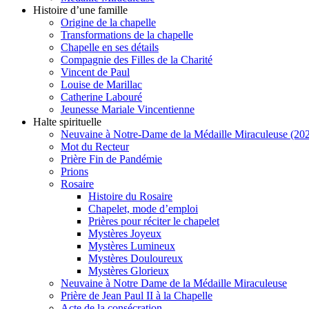
Histoire d’une famille
Origine de la chapelle
Transformations de la chapelle
Chapelle en ses détails
Compagnie des Filles de la Charité
Vincent de Paul
Louise de Marillac
Catherine Labouré
Jeunesse Mariale Vincentienne
Halte spirituelle
Neuvaine à Notre-Dame de la Médaille Miraculeuse (202
Mot du Recteur
Prière Fin de Pandémie
Prions
Rosaire
Histoire du Rosaire
Chapelet, mode d’emploi
Prières pour réciter le chapelet
Mystères Joyeux
Mystères Lumineux
Mystères Douloureux
Mystères Glorieux
Neuvaine à Notre Dame de la Médaille Miraculeuse
Prière de Jean Paul II à la Chapelle
Acte de la consécration