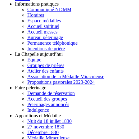
Informations pratiques
Communiqué NDMM
Horaires
Espace médailles
Accueil spirituel
Accueil messes
Bureau pèlerinage
Permanence téléphonique
Intentions de prière
La Chapelle aujourd’hui
Equipe
Groupes de prières
Atelier des enfants
Association de la Médaille Miraculeuse
Propositions pastorales 2023-2024
Faire pèlerinage
Demande de réservation
Accueil des groupes
Pèlerinages annoncés
Indulgence
Apparitions et Médaille
Nuit du 18 juillet 1830
27 novembre 1830
Décembre 1830
Médaille Miraculeuse