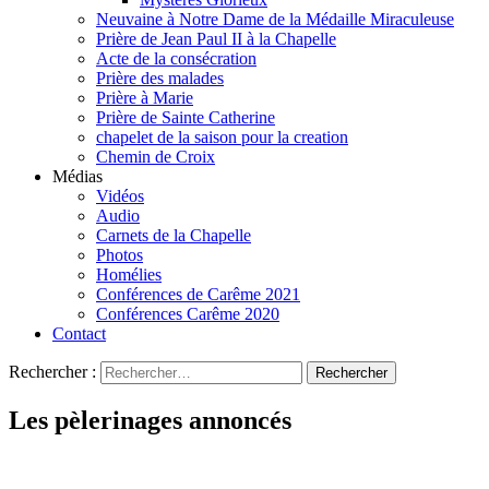
Neuvaine à Notre Dame de la Médaille Miraculeuse
Prière de Jean Paul II à la Chapelle
Acte de la consécration
Prière des malades
Prière à Marie
Prière de Sainte Catherine
chapelet de la saison pour la creation
Chemin de Croix
Médias
Vidéos
Audio
Carnets de la Chapelle
Photos
Homélies
Conférences de Carême 2021
Conférences Carême 2020
Contact
Rechercher :
Les pèlerinages annoncés