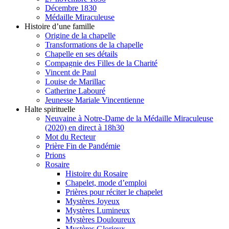
Décembre 1830
Médaille Miraculeuse
Histoire d’une famille
Origine de la chapelle
Transformations de la chapelle
Chapelle en ses détails
Compagnie des Filles de la Charité
Vincent de Paul
Louise de Marillac
Catherine Labouré
Jeunesse Mariale Vincentienne
Halte spirituelle
Neuvaine à Notre-Dame de la Médaille Miraculeuse
(2020) en direct à 18h30
Mot du Recteur
Prière Fin de Pandémie
Prions
Rosaire
Histoire du Rosaire
Chapelet, mode d’emploi
Prières pour réciter le chapelet
Mystères Joyeux
Mystères Lumineux
Mystères Douloureux
Mystères Glorieux