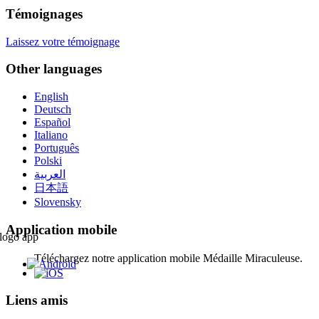
Témoignages
Laissez votre témoignage
Other languages
English
Deutsch
Español
Italiano
Português
Polski
العربية
日本語
Slovensky
Application mobile
Téléchargez notre application mobile Médaille Miraculeuse.
Liens amis