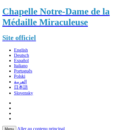
Chapelle Notre-Dame de la
Médaille Miraculeuse
Site officiel
English
Deutsch
Español
Italiano
Português
Polski
العربية
日本語
Slovensky
Aller au contenu principal
Menu