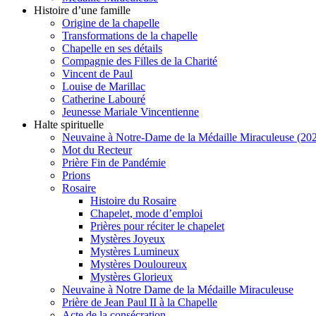
Histoire d’une famille
Origine de la chapelle
Transformations de la chapelle
Chapelle en ses détails
Compagnie des Filles de la Charité
Vincent de Paul
Louise de Marillac
Catherine Labouré
Jeunesse Mariale Vincentienne
Halte spirituelle
Neuvaine à Notre-Dame de la Médaille Miraculeuse (202
Mot du Recteur
Prière Fin de Pandémie
Prions
Rosaire
Histoire du Rosaire
Chapelet, mode d’emploi
Prières pour réciter le chapelet
Mystères Joyeux
Mystères Lumineux
Mystères Douloureux
Mystères Glorieux
Neuvaine à Notre Dame de la Médaille Miraculeuse
Prière de Jean Paul II à la Chapelle
Acte de la consécration