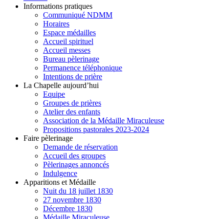
Informations pratiques
Communiqué NDMM
Horaires
Espace médailles
Accueil spirituel
Accueil messes
Bureau pèlerinage
Permanence téléphonique
Intentions de prière
La Chapelle aujourd’hui
Equipe
Groupes de prières
Atelier des enfants
Association de la Médaille Miraculeuse
Propositions pastorales 2023-2024
Faire pèlerinage
Demande de réservation
Accueil des groupes
Pèlerinages annoncés
Indulgence
Apparitions et Médaille
Nuit du 18 juillet 1830
27 novembre 1830
Décembre 1830
Médaille Miraculeuse