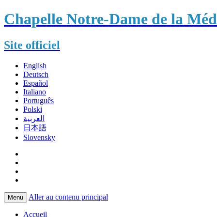
Chapelle Notre-Dame de la Méda
Site officiel
English
Deutsch
Español
Italiano
Português
Polski
العربية
日本語
Slovensky
Aller au contenu principal
Menu
Accueil