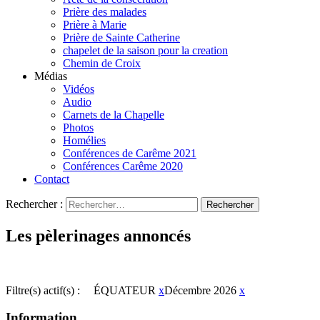
Prière des malades
Prière à Marie
Prière de Sainte Catherine
chapelet de la saison pour la creation
Chemin de Croix
Médias
Vidéos
Audio
Carnets de la Chapelle
Photos
Homélies
Conférences de Carême 2021
Conférences Carême 2020
Contact
Rechercher :
Les pèlerinages annoncés
Filtre(s) actif(s) :
ÉQUATEUR
x
Décembre 2026
x
Information