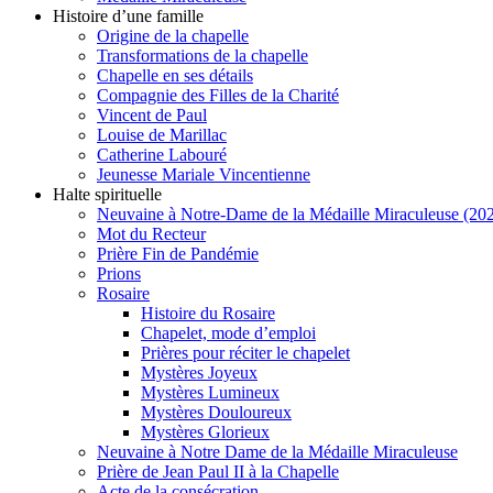
Histoire d’une famille
Origine de la chapelle
Transformations de la chapelle
Chapelle en ses détails
Compagnie des Filles de la Charité
Vincent de Paul
Louise de Marillac
Catherine Labouré
Jeunesse Mariale Vincentienne
Halte spirituelle
Neuvaine à Notre-Dame de la Médaille Miraculeuse (202
Mot du Recteur
Prière Fin de Pandémie
Prions
Rosaire
Histoire du Rosaire
Chapelet, mode d’emploi
Prières pour réciter le chapelet
Mystères Joyeux
Mystères Lumineux
Mystères Douloureux
Mystères Glorieux
Neuvaine à Notre Dame de la Médaille Miraculeuse
Prière de Jean Paul II à la Chapelle
Acte de la consécration