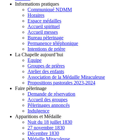
Informations pratiques
Communiqué NDMM
Horaires
Espace médailles
Accueil spirituel
Accueil messes
Bureau pèlerinage
Permanence téléphonique
Intentions de prière
La Chapelle aujourd’hui
Equipe
Groupes de prières
Atelier des enfants
Association de la Médaille Miraculeuse
Propositions pastorales 2023-2024
Faire pèlerinage
Demande de réservation
Accueil des groupes
Pèlerinages annoncés
Indulgence
Apparitions et Médaille
Nuit du 18 juillet 1830
27 novembre 1830
Décembre 1830
Médaille Miraculeuse