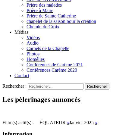
Prière des malades
Prière à Marie
Prière de Sainte Catherine
chapelet de la saison pour la creation
Chemin de Croix
Médias
Vidéos
Audio
Carnets de la Chapelle
Photos
Homélies
Conférences de Carême 2021
Conférences Carême 2020
Contact
Rechercher :
Les pèlerinages annoncés
Filtre(s) actif(s) :
ÉQUATEUR
x
Janvier 2025
x
Information