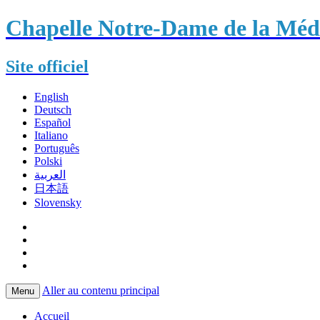
Chapelle Notre-Dame de la Méda
Site officiel
English
Deutsch
Español
Italiano
Português
Polski
العربية
日本語
Slovensky
Aller au contenu principal
Menu
Accueil