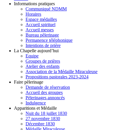
Informations pratiques
Communiqué NDMM
Horaires
Espace médailles
Accueil spirituel
Accueil messes
Bureau pèlerinage
Permanence téléphonique
Intentions de prière
La Chapelle aujourd’hui
Equipe
Groupes de prières
Atelier des enfants
Association de la Médaille Miraculeuse
Propositions pastorales 2023-2024
Faire pèlerinage
Demande de réservation
Accueil des groupes
Pèlerinages annoncés
Indulgence
Apparitions et Médaille
Nuit du 18 juillet 1830
27 novembre 1830
Décembre 1830
Médaille Miraculeuse