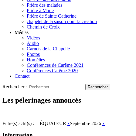
Prière des malades
Prière à Marie
Prière de Sainte Catherine
chapelet de la saison pour la creation
Chemin de Croix
Médias
Vidéos
Audio
Carnets de la Chapelle
Photos
Homélies
Conférences de Carême 2021
Conférences Carême 2020
Contact
Rechercher :
Les pèlerinages annoncés
Filtre(s) actif(s) :
ÉQUATEUR
x
Septembre 2026
x
Information