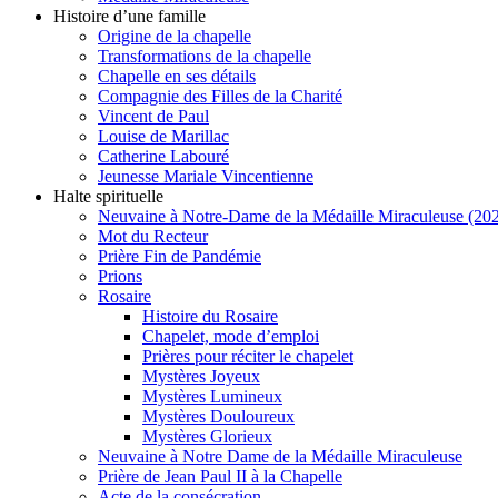
Histoire d’une famille
Origine de la chapelle
Transformations de la chapelle
Chapelle en ses détails
Compagnie des Filles de la Charité
Vincent de Paul
Louise de Marillac
Catherine Labouré
Jeunesse Mariale Vincentienne
Halte spirituelle
Neuvaine à Notre-Dame de la Médaille Miraculeuse (202
Mot du Recteur
Prière Fin de Pandémie
Prions
Rosaire
Histoire du Rosaire
Chapelet, mode d’emploi
Prières pour réciter le chapelet
Mystères Joyeux
Mystères Lumineux
Mystères Douloureux
Mystères Glorieux
Neuvaine à Notre Dame de la Médaille Miraculeuse
Prière de Jean Paul II à la Chapelle
Acte de la consécration