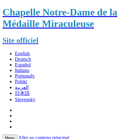
Chapelle Notre-Dame de la
Médaille Miraculeuse
Site officiel
English
Deutsch
Español
Italiano
Português
Polski
العربية
日本語
Slovensky
Aller au contenu principal
Menu