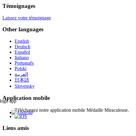
Témoignages
Laissez votre témoignage
Other languages
English
Deutsch
Español
Italiano
Português
Polski
العربية
日本語
Slovensky
Application mobile
Téléchargez notre application mobile Médaille Miraculeuse.
Liens amis