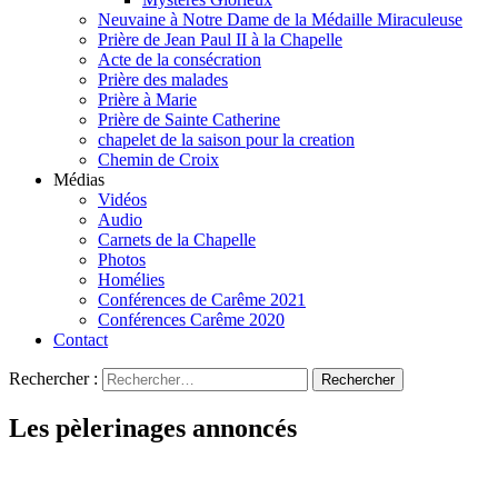
Neuvaine à Notre Dame de la Médaille Miraculeuse
Prière de Jean Paul II à la Chapelle
Acte de la consécration
Prière des malades
Prière à Marie
Prière de Sainte Catherine
chapelet de la saison pour la creation
Chemin de Croix
Médias
Vidéos
Audio
Carnets de la Chapelle
Photos
Homélies
Conférences de Carême 2021
Conférences Carême 2020
Contact
Rechercher :
Les pèlerinages annoncés