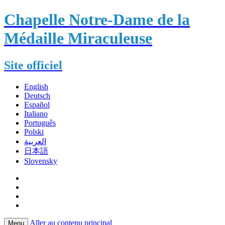
Chapelle Notre-Dame de la
Médaille Miraculeuse
Site officiel
English
Deutsch
Español
Italiano
Português
Polski
العربية
日本語
Slovensky
Aller au contenu principal
Menu