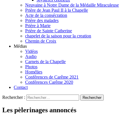
Neuvaine à Notre Dame de la Médaille Miraculeuse
Prière de Jean Paul II à la Chapelle
Acte de la consécration
Prière des malades
Prière à Marie
Prière de Sainte Catherine
chapelet de la saison pour la creation
Chemin de Croix
Médias
Vidéos
Audio
Carnets de la Chapelle
Photos
Homélies
Conférences de Carême 2021
Conférences Carême 2020
Contact
Rechercher :
Les pèlerinages annoncés