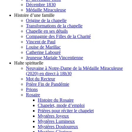
Décembre 1830
Médaille Miraculeuse
Histoire d’une famille
Origine de la chapelle
Transformations de la chapelle
Chapelle en ses détails
Compagnie des Filles de la Charité
Vincent de Paul
Louise de Marillac
Catherine Labouré
Jeunesse Mariale Vincentienne
Halte spirituelle
Neuvaine à Notre-Dame de la Médaille Miraculeuse
(2020) en direct à 18h30
Mot du Recteur
Prière Fin de Pandémie
Prions
Rosaire
Histoire du Rosaire
Chapelet, mode d’emploi
Prières pour réciter le chapelet
Mystères Joyeux
Mystères Lumineux
Mystères Douloureux
Mystères Glorieux