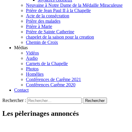
Neuvaine à Notre Dame de la Médaille Miraculeuse
Prière de Jean Paul II à la Chapelle
Acte de la consécration
Prière des malades
Prière à Marie
Prière de Sainte Catherine
chapelet de la saison pour la creation
Chemin de Croix
Médias
Vidéos
Audio
Carnets de la Chapelle
Photos
Homélies
Conférences de Carême 2021
Conférences Carême 2020
Contact
Rechercher :
Les pèlerinages annoncés