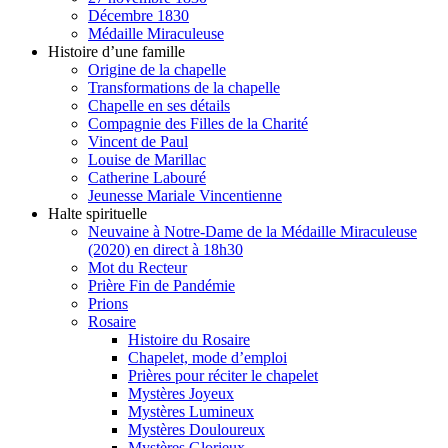
Décembre 1830
Médaille Miraculeuse
Histoire d’une famille
Origine de la chapelle
Transformations de la chapelle
Chapelle en ses détails
Compagnie des Filles de la Charité
Vincent de Paul
Louise de Marillac
Catherine Labouré
Jeunesse Mariale Vincentienne
Halte spirituelle
Neuvaine à Notre-Dame de la Médaille Miraculeuse
(2020) en direct à 18h30
Mot du Recteur
Prière Fin de Pandémie
Prions
Rosaire
Histoire du Rosaire
Chapelet, mode d’emploi
Prières pour réciter le chapelet
Mystères Joyeux
Mystères Lumineux
Mystères Douloureux
Mystères Glorieux