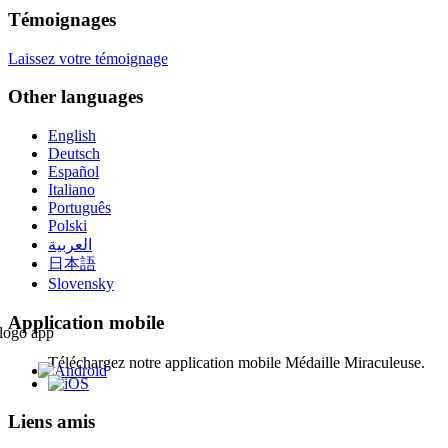
Témoignages
Laissez votre témoignage
Other languages
English
Deutsch
Español
Italiano
Português
Polski
العربية
日本語
Slovensky
Application mobile
Téléchargez notre application mobile Médaille Miraculeuse.
Liens amis