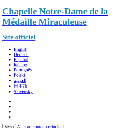
Chapelle Notre-Dame de la
Médaille Miraculeuse
Site officiel
English
Deutsch
Español
Italiano
Português
Polski
العربية
日本語
Slovensky
Aller au contenu principal
Menu