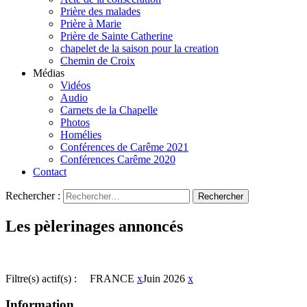
Prière des malades
Prière à Marie
Prière de Sainte Catherine
chapelet de la saison pour la creation
Chemin de Croix
Médias
Vidéos
Audio
Carnets de la Chapelle
Photos
Homélies
Conférences de Carême 2021
Conférences Carême 2020
Contact
Rechercher :
Les pèlerinages annoncés
Filtre(s) actif(s) :
FRANCE
x
Juin 2026
x
Information