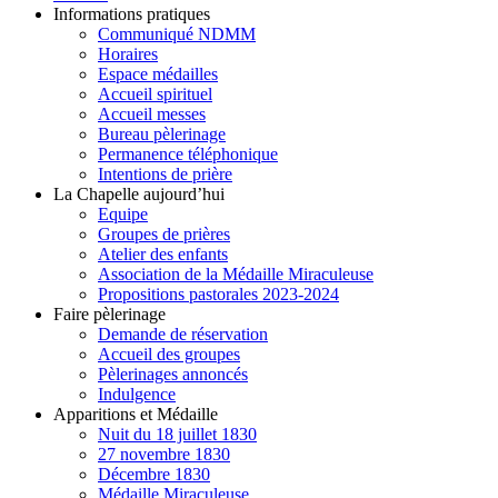
Informations pratiques
Communiqué NDMM
Horaires
Espace médailles
Accueil spirituel
Accueil messes
Bureau pèlerinage
Permanence téléphonique
Intentions de prière
La Chapelle aujourd’hui
Equipe
Groupes de prières
Atelier des enfants
Association de la Médaille Miraculeuse
Propositions pastorales 2023-2024
Faire pèlerinage
Demande de réservation
Accueil des groupes
Pèlerinages annoncés
Indulgence
Apparitions et Médaille
Nuit du 18 juillet 1830
27 novembre 1830
Décembre 1830
Médaille Miraculeuse