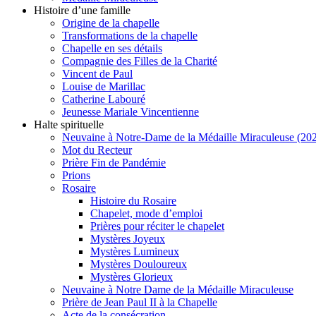
Histoire d’une famille
Origine de la chapelle
Transformations de la chapelle
Chapelle en ses détails
Compagnie des Filles de la Charité
Vincent de Paul
Louise de Marillac
Catherine Labouré
Jeunesse Mariale Vincentienne
Halte spirituelle
Neuvaine à Notre-Dame de la Médaille Miraculeuse (202
Mot du Recteur
Prière Fin de Pandémie
Prions
Rosaire
Histoire du Rosaire
Chapelet, mode d’emploi
Prières pour réciter le chapelet
Mystères Joyeux
Mystères Lumineux
Mystères Douloureux
Mystères Glorieux
Neuvaine à Notre Dame de la Médaille Miraculeuse
Prière de Jean Paul II à la Chapelle
Acte de la consécration