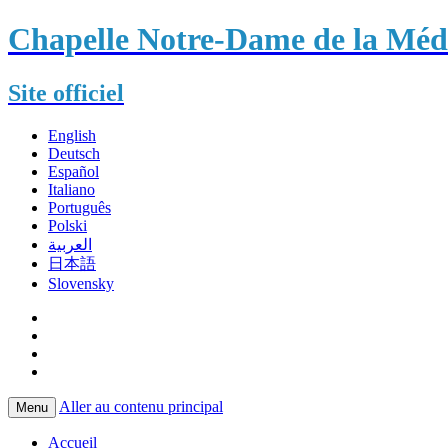
Chapelle Notre-Dame de la Méda
Site officiel
English
Deutsch
Español
Italiano
Português
Polski
العربية
日本語
Slovensky
Aller au contenu principal
Menu
Accueil